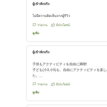
ผู้เข้าพักจริง
ไม่มีความคิดเห็นจากผู้รีวิว
รายงาน
มีประโยชน์
ดูเพิ่ม
ผู้เข้าพักจริง
子供もアクティビティを自由に満喫!
子ども(小3,小5)も、自由にアクティビティを楽
た。
クチコミの詳細はこちらから
รายงาน
มีประโยชน์
https://review.travel.rakuten.co.jp/hotel/voice/75
reviewId=33123478249035
ดูเพิ่ม