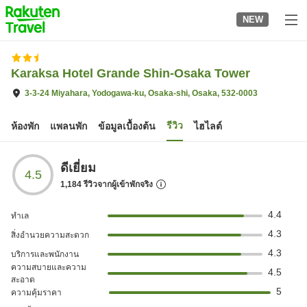
to
NEW
top
page
Karaksa Hotel Grande Shin-Osaka Tower
3-3-24 Miyahara, Yodogawa-ku, Osaka-shi, Osaka, 532-0003
รีวิว
ห้องพัก
แพลนพัก
ข้อมูลเบื้องต้น
ไฮไลต์
ดีเยี่ยม
4.5
1,184
รีวิวจากผู้เข้าพักจริง
4.4
ทำเล
4.3
สิ่งอำนวยความสะดวก
4.3
บริการและพนักงาน
ความสบายและความ
4.5
สะอาด
5
ความคุ้มราคา