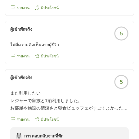
รายงาน
มีประโยชน์
ผู้เข้าพักจริง
5
ไม่มีความคิดเห็นจากผู้รีวิว
รายงาน
มีประโยชน์
ผู้เข้าพักจริง
5
また利用したい
レジャーで家族と1泊利用しました。
お部屋や施設の清潔さと朝食ビュッフェがすごくよかったで
す!
รายงาน
มีประโยชน์
これまで仕事等も含めてこのエリアに何回も泊まった事があ
るのですが、なぜ今まで予約しなかったんだろうと後悔して
การตอบกลับจากที่พัก
しまいました。