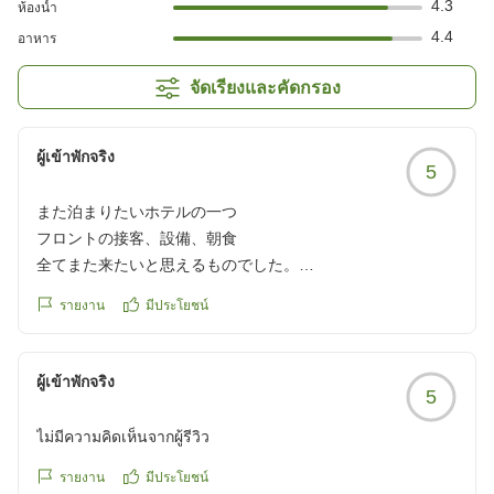
4.3
ห้องน้ำ
4.4
อาหาร
จัดเรียงและคัดกรอง
ผู้เข้าพักจริง
5
また泊まりたいホテルの一つ
フロントの接客、設備、朝食
全てまた来たいと思えるものでした。
特には、大浴場のクリンネス係の方の
รายงาน
มีประโยชน์
バスマットをこまめに取り替える作業は
素晴らしかったです。
なかなかできないことだとおもいます。
ผู้เข้าพักจริง
5
クチコミの詳細はこちらから
https://review.travel.rakuten.co.jp/hotel/voice/176602?
ไม่มีความคิดเห็นจากผู้รีวิว
reviewId=33123478629329
รายงาน
มีประโยชน์