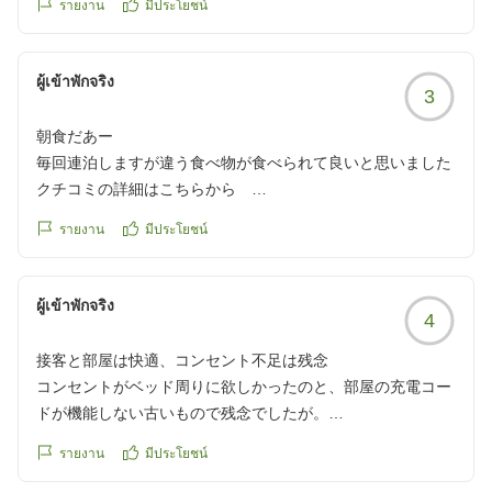
รายงาน
มีประโยชน์
ผู้เข้าพักจริง
3
朝食だあー
毎回連泊しますが違う食べ物が食べられて良いと思いました
クチコミの詳細はこちらから
https://review.travel.rakuten.co.jp/hotel/voice/121?
รายงาน
มีประโยชน์
reviewId=33123478379296
ผู้เข้าพักจริง
4
接客と部屋は快適、コンセント不足は残念
コンセントがベッド周りに欲しかったのと、部屋の充電コー
ドが機能しない古いもので残念でしたが。
接客も部屋もきれいでゆっくり休めました。
รายงาน
มีประโยชน์
目の前がいかがわしいお店多いけど、便利な場所でもあるの