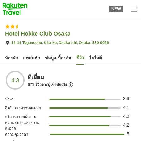
to
NEW
top
page
Hotel Hokke Club Osaka
12-19 Toganocho, Kita-ku, Osaka-shi, Osaka, 530-0056
รีวิว
ห้องพัก
แพลนพัก
ข้อมูลเบื้องต้น
ไฮไลต์
ดีเยี่ยม
4.3
671
รีวิวจากผู้เข้าพักจริง
3.9
ทำเล
4.1
สิ่งอำนวยความสะดวก
4.3
บริการและพนักงาน
ความสบายและความ
4.2
สะอาด
5
ความคุ้มราคา