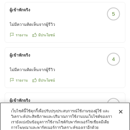
でこれはこれでありかなと。
※上層階だと人の声などは気になりません。
ผู้เข้าพักจริง
5
クチコミの詳細はこちらから
https://review.travel.rakuten.co.jp/hotel/voice/121?
ไม่มีความคิดเห็นจากผู้รีวิว
reviewId=33123478376149
รายงาน
มีประโยชน์
ผู้เข้าพักจริง
4
ไม่มีความคิดเห็นจากผู้รีวิว
รายงาน
มีประโยชน์
ผู้เข้าพักจริง
4
เว็บไซต์นี้ใช้คุกกี้เพื่อปรับปรุงประสบการณ์ใช้งานของผู้ใช้ และ
ไม่มีความคิดเห็นจากผู้รีวิว
วิเคราะห์ประสิทธิภาพและปริมาณการใช้งานบนเว็บไซต์ของเรา
เรายังแบ่งปันข้อมูลการใช้งานไซต์กับพาร์ทเนอร์โซเชียลมีเดีย
รายงาน
มีประโยชน์
การโฆษณาและพาร์ทเนอร์การวิเคราะห์ของเราอีกด้วย