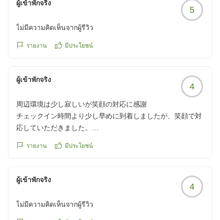
ผู้เข้าพักจริง
5
ไม่มีความคิดเห็นจากผู้รีวิว
รายงาน
มีประโยชน์
ผู้เข้าพักจริง
4
周辺環境は少し寂しいが笑顔の対応に感謝
チェックイン時間より少し早めに到着しましたが、笑顔で対
応していただきました。
周辺の環境は、チョットです。
รายงาน
มีประโยชน์
クチコミの詳細はこちらから
https://review.travel.rakuten.co.jp/hotel/voice/121?
reviewId=33123478394576
ผู้เข้าพักจริง
4
ไม่มีความคิดเห็นจากผู้รีวิว