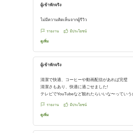
ผู้เข้าพักจริง
ไม่มีความคิดเห็นจากผู้รีวิว
รายงาน
มีประโยชน์
ดูเพิ่ม
ผู้เข้าพักจริง
清潔で快適、コーヒーや動画配信があれば完璧
清潔さもあり、快適に過ごせました!
テレビでYouTubeなど観れたらいいな〜ってい
クはありましたがコーヒーがあったらよかったな
รายงาน
มีประโยชน์
クチコミの詳細はこちらから
https://review.travel.rakuten.co.jp/hotel/voice/68
ดูเพิ่ม
reviewId=33123478513150