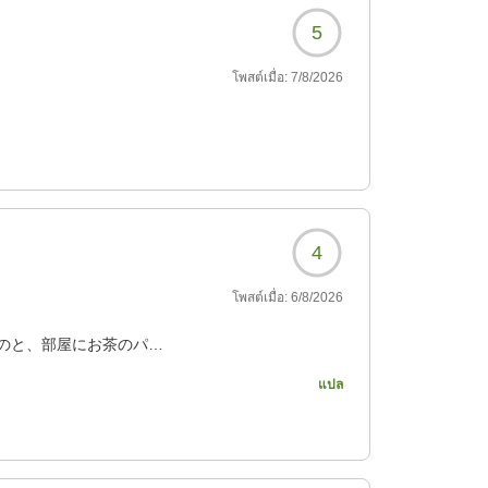
5
โพสต์เมื่อ:
7/8/2026
4
โพสต์เมื่อ:
6/8/2026
うのと、部屋にお茶のパッ
〜だと思いました。
แปล
068?