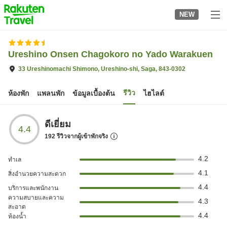
to
NEW
top
page
Ureshino Onsen Chagokoro no Yado Warakuen
33 Ureshinomachi Shimono, Ureshino-shi, Saga, 843-0302
รีวิว
ห้องพัก
แพลนพัก
ข้อมูลเบื้องต้น
ไฮไลต์
ดีเยี่ยม
4.4
192
รีวิวจากผู้เข้าพักจริง
4.2
ทำเล
4.1
สิ่งอำนวยความสะดวก
4.4
บริการและพนักงาน
ความสบายและความ
4.3
สะอาด
4.4
ห้องน้ำ