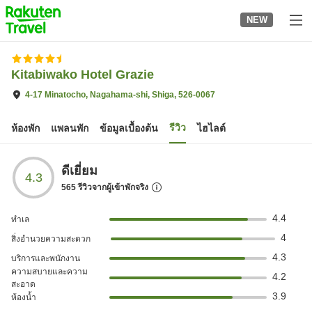
to
NEW
top
page
Kitabiwako Hotel Grazie
4-17 Minatocho, Nagahama-shi, Shiga, 526-0067
รีวิว
ห้องพัก
แพลนพัก
ข้อมูลเบื้องต้น
ไฮไลต์
ดีเยี่ยม
4.3
565
รีวิวจากผู้เข้าพักจริง
4.4
ทำเล
4
สิ่งอำนวยความสะดวก
4.3
บริการและพนักงาน
ความสบายและความ
4.2
สะอาด
3.9
ห้องน้ำ