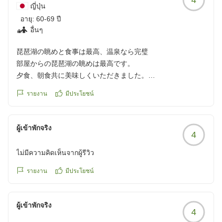
あれ?
ญี่ปุ่น
と、不思議な感じでした。
อายุ:
60-69 ปี
部屋の形がL字を横にした感じで横長でしたが、とても広く
อื่นๆ
感じられとてもゆったり過ごすことができました。
翌日に竹生島に行く予定でしたので、目の前に港があるので
琵琶湖の眺めと食事は最高、温泉なら完璧
朝もゆっくりできました。
部屋からの琵琶湖の眺めは最高です。
部屋の照明も明るく、翌日の予定をガイドブックやタブレッ
夕食、朝食共に美味しくいただきました。
トを使用して確認するのにも問題ありませんでした。
お風呂が温泉であれば、もっと良いのにと、とても残念で
รายงาน
มีประโยชน์
夕食は言うことなく、大変おいしくいただきました。
す。
朝食のバイキングは、他のバイキングに比べると種類が少な
クチコミの詳細はこちらから
い感じもしましたが、そもそもそれほど多く食べらないの
https://review.travel.rakuten.co.jp/hotel/voice/16047?
ผู้เข้าพักจริง
で、これくらいの品数がいいかもしれません。
4
reviewId=33123478423469
大浴場は、大浴場というほどの大きさではありませんでした
ไม่มีความคิดเห็นจากผู้รีวิว
が、露天ジャグジーは大変心地よく1日の疲れがしっかりと
とれました。
รายงาน
มีประโยชน์
残念なのは、一般的なユニットバスだったので、もう少し水
回りに場所を割いてもよかったかもしれません。
クチコミの詳細はこちらから
ผู้เข้าพักจริง
4
https://review.travel.rakuten.co.jp/hotel/voice/16047?