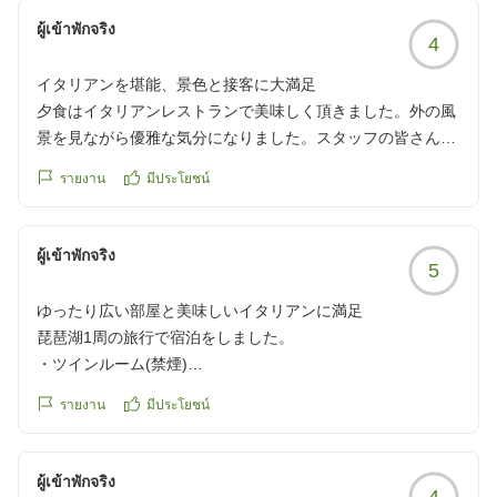
ホテルのスタッフの方は、皆さん素敵な笑顔で良かったで
ผู้เข้าพักจริง
4
す、大浴場のジャグジーも気持ち良かったです。
イタリアンを堪能、景色と接客に大満足
クチコミの詳細はこちらから
夕食はイタリアンレストランで美味しく頂きました。外の風
https://review.travel.rakuten.co.jp/hotel/voice/16047?
景を見ながら優雅な気分になりました。スタッフの皆さんの
reviewId=33123478546412
対応も良く気持ち良く過ごす事が出来ました。
รายงาน
มีประโยชน์
クチコミの詳細はこちらから
https://review.travel.rakuten.co.jp/hotel/voice/16047?
reviewId=33123478368969
ผู้เข้าพักจริง
5
ゆったり広い部屋と美味しいイタリアンに満足
琵琶湖1周の旅行で宿泊をしました。
・ツインルーム(禁煙)
・炭火の香りとともに味わう 季節の旬彩イタリアンディナー
รายงาน
มีประโยชน์
のプランで予約です。
部屋の扉を開けて、普通は窓あったり、ベットの一部が見え
たりTVが視界に入ったりするのですが、机と椅子?
ผู้เข้าพักจริง
4