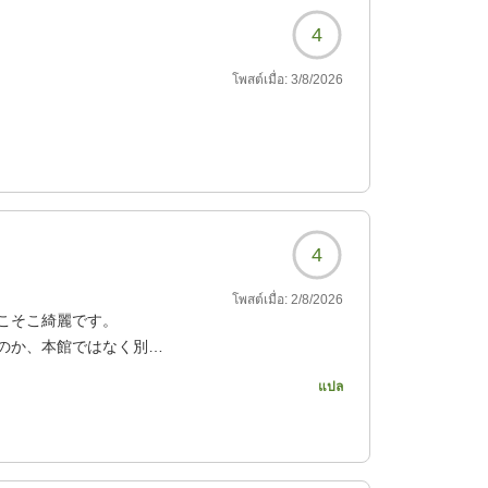
4
โพสต์เมื่อ:
3/8/2026
4
โพสต์เมื่อ:
2/8/2026
こそこ綺麗です。
のか、本館ではなく別館
手間でした。
แปล
二日酔いにの胃に沁みま