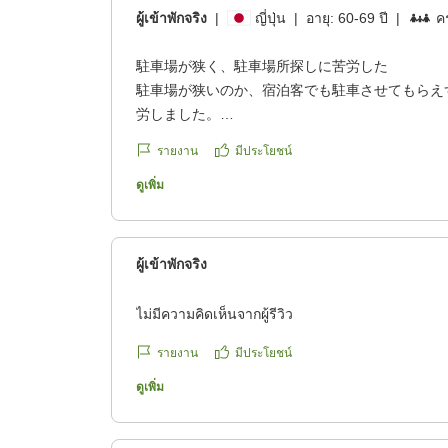
ผู้เข้าพักจริง
|
ญี่ปุ่น
|
อายุ:
60-69 ปี
|
คร
駐車場が狭く、駐車場所探しに苦労した
駐車場が狭いのか、宿泊客でも駐車させてもらえ
労しました。
クチコミの詳細はこちらから
รายงาน
มีประโยชน์
https://review.travel.rakuten.co.jp/hotel/voice/569
reviewId=33123478524178
ดูเพิ่ม
ผู้เข้าพักจริง
ไม่มีความคิดเห็นจากผู้รีวิว
รายงาน
มีประโยชน์
ดูเพิ่ม