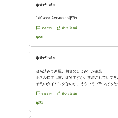
ผู้เข้าพักจริง
ไม่มีความคิดเห็นจากผู้รีวิว
รายงาน
มีประโยชน์
ดูเพิ่ม
ผู้เข้าพักจริง
改装済みで綺麗、朝食のしじみ汁が絶品
ホテル自体は古い建物ですが、改装されていてそ
予約のタイミングなのか、そういうプランだった
の部屋だったので渡り廊下を歩いて行くのが少し
รายงาน
มีประโยชน์
フロント前でもらえるアメニティは豊富で便利。
朝食も美味しくて、とくに地元特産のしじみ汁が
ดูเพิ่ม
した。
クチコミの詳細はこちらから