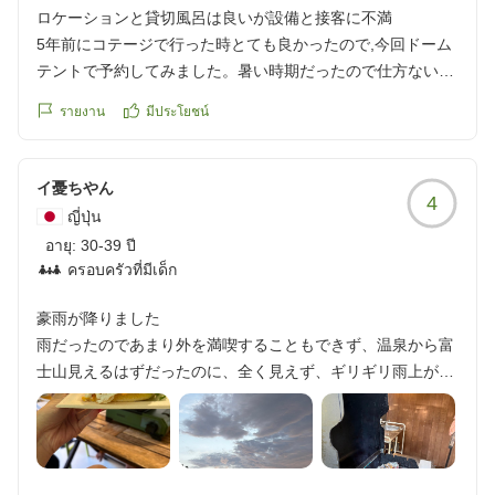
ぶらで行って、現地で買うことも余裕です。
ロケーションと貸切風呂は良いが設備と接客に不満
夕食前に貸切風呂を借りました。けっこう熱くてびっくりし
5年前にコテージで行った時とても良かったので,今回ドーム
ました。ベビーバスを持ち込んだので、そこにオムツを外れ
テントで予約してみました。暑い時期だったので仕方ないか
てない息子は入れて満足でした。
もですが,4時頃チェックインして中に入ると,サウナ状態!エ
รายงาน
มีประโยชน์
夕食は見た目は食べれそうでしたが、食べてみるとかなりボ
アコンの設定温度は28度程でした。暑くなること分かってる
リュームがあり、子どもも大人も満足でした。何より夕暮れ
ならもっと快適な状態にしておくべき!熱中症になるかと思い
時の富士山を観ながら食べる夕食は特別なものがありまし
ました。テントはとても汚く,仕切りのカーテンはやぶれてま
イ憂ちやん
た。
4
した。
ญี่ปุ่น
ドームタイプの焚火はビレッジハウスの前でやっている所し
また,金額が高い上に調理器具など全て追加料金で徴収すると
อายุ:
30-39 ปี
かできないですが、自分で火起こししたり、薪を買わない
のこと。夏祭りの縁日らしきものが少しありましたが,それも
ครอบครัวที่มีเด็ก
分、楽でした(笑)スモア用に長めのBBQ用の串を持っていく
お金がいる。なんだかケチ臭くて悲しくなりました。
と小さい子がいても安全に焼きマショマロが出来ます。
接客ですが,スタッフの1人がボーイッシュな女性で,ハキハキ
豪雨が降りました
そのまま、花火をしたいことをハウスの人に伝えて、花火を
しているのですが鼻につく説明の仕方。口笛吹きながら対応
雨だったのであまり外を満喫することもできず、温泉から富
しました。
してました。
士山見えるはずだったのに、全く見えず、ギリギリ雨上がり
花火をする場所に望遠鏡も置いてありました。星にピントも
富士山の目の前でロケーションは良く,お風呂は40分の貸切
に雲がかった富士山見えました。晴れの日に行きたいと思い
合わすのが大変でしたが、合った時は感動しました。
がとても良かったので,もっとその二つを売りにすべきかと思
ました。
夜は夏でもだいぶ涼しくなります。少し肌寒いのと、湿気が
いました。
クチコミの詳細はこちらから
ないので風も気持ちが良いです。部屋に戻って、お風呂とシ
この値段なら,普通の,ホテルに泊まった方がいいかなと,以前
https://review.travel.rakuten.co.jp/hotel/voice/176984?
ャワー、清潔感があり普通の家の用に使えます。