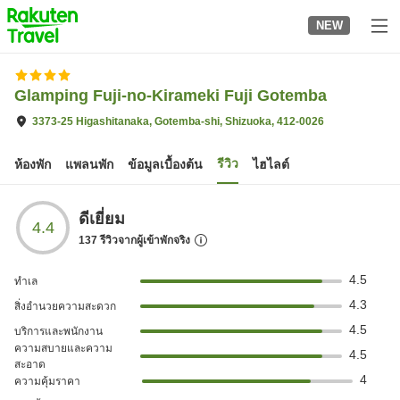
to
NEW
top
page
Glamping Fuji-no-Kirameki Fuji Gotemba
3373-25 Higashitanaka, Gotemba-shi, Shizuoka, 412-0026
รีวิว
ห้องพัก
แพลนพัก
ข้อมูลเบื้องต้น
ไฮไลต์
ดีเยี่ยม
4.4
137
รีวิวจากผู้เข้าพักจริง
4.5
ทำเล
4.3
สิ่งอำนวยความสะดวก
4.5
บริการและพนักงาน
ความสบายและความ
4.5
สะอาด
4
ความคุ้มราคา