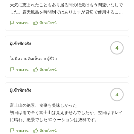
天気に恵まれたこともあり居る間の絶景はもう間違いなしで
した。露天風呂を時間制ではありますが貸切で使用すること
が可能で入りましたが、富士山も見えてお風呂場も綺麗で大
รายงาน
มีประโยชน์
満足!素泊まりだったのでBBQしました。景色を見ながらの
夕食、朝食は最高でした。子供はハンモックにハマってずっ
と揺られてました笑 お風呂やベットそれぞれお部屋が左右に
ผู้เข้าพักจริง
4
あるので移動はちょこちょこします。思ったより食器類があ
りません。なので自分で持参するかお金はかかりますが借り
ไม่มีความคิดเห็นจากผู้รีวิว
る必要があります。売店もあり、焚き火もあり
充実した休日になりました。景色目当てで泊まるには全然い
รายงาน
มีประโยชน์
いと思います。
他の画像やクチコミの詳細はこちらから
ผู้เข้าพักจริง
https://review.travel.rakuten.co.jp/hotel/voice/176984?
4
reviewId=33123477771194
富士山の絶景、食事も美味しかった
初日は雨で全く富士山は見えませんでしたが、翌日はキレイ
に晴れ、絶景でした!ロケーションは抜群です。
食事も半額的で美味しかったです!子ども用のカレーは本当に
รายงาน
มีประโยชน์