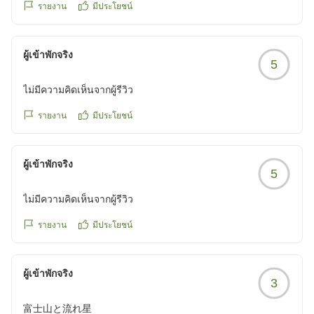
泊まった時が良い思い出だっただけに残念でした。
reviewId=33123478223163
รายงาน
มีประโยชน์
部屋の中ではオセロをしたり、カードゲームをしたりして、
ゆっくり過ごし、寝る頃には部屋にあるプロジェクターでス
マホに入ってる写真を見て想い出を振り返りました。布団も
クチコミの詳細はこちらから
ผู้เข้าพักจริง
ベッドも寝心地が良く、家族みんなぐっすり。
5
https://review.travel.rakuten.co.jp/hotel/voice/176984?
朝はマフィンを焼いて、ミルでコーヒーを挽き、贅沢な朝食
reviewId=33123478264896
ไม่มีความคิดเห็นจากผู้รีวิว
でした。
あっという間にに楽しい時間は過ぎましたが、とても良い想
รายงาน
มีประโยชน์
い出になりました。お世話になりまし....
他の画像やクチコミの詳細はこちらから
https://review.travel.rakuten.co.jp/hotel/voice/176984?
ผู้เข้าพักจริง
5
reviewId=33123478267255
ไม่มีความคิดเห็นจากผู้รีวิว
รายงาน
มีประโยชน์
ผู้เข้าพักจริง
3
富士山と流れ星