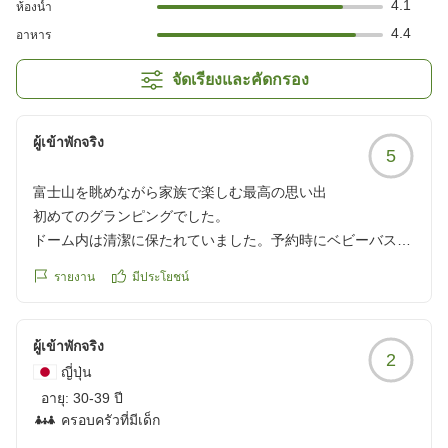
4.1
ห้องน้ำ
4.4
อาหาร
จัดเรียงและคัดกรอง
ผู้เข้าพักจริง
5
富士山を眺めながら家族で楽しむ最高の思い出
初めてのグランピングでした。
ドーム内は清潔に保たれていました。予約時にベビーバスや
オムツ用のゴミ箱を頼むと事前に部屋まで準備してくださっ
รายงาน
มีประโยชน์
ていたり、道具による素人な質問も快く応えてくださったり
と助かりました。
施設の周りには公園が複数あって子どもたちも楽しめまし
ผู้เข้าพักจริง
2
た。施設でも水鉄砲やバドミントン、ボールなど貸出や3つ
ญี่ปุ่น
ぐらい固定遊具もあるので施設内でも十分遊べます。花火も
อายุ:
30-39 ปี
できて、バケツや火なども準備してくれるので片付け楽でし
ครอบครัวที่มีเด็ก
た。スーパーやコンビニも車で10分以内の所にあるので、手