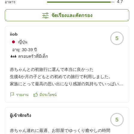
4.7
อาหาร
จัดเรียงและคัดกรอง
iiob
5
ญี่ปุ่น
อายุ:
30-39 ปี
ครอบครัวที่มีเด็ก
赤ちゃんとの初旅行に選んで本当に良かった
生後4か月の子どもとの初めての旅行で利用しました。
家族にとって最高の思い出になり感謝の気持ちでいっぱいで
す。
รายงาน
มีประโยชน์
お部屋には赤ちゃん用品が揃っていて、荷物も少なく済み身
軽に旅行を楽しめました。
ผู้เข้าพักจริง
5
眺望もよく、自然豊かな景色で非日常を感じられます。子供
との写真も映えました。
赤ちゃん連れに最適、お部屋でゆっくり癒やしの時間