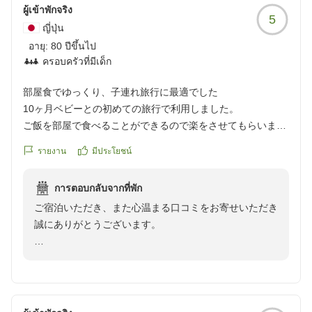
にゆっくり過ごせました。
ผู้เข้าพักจริง
5
家族みんなで穏やかな時間を楽しめたことが嬉しかったで
ญี่ปุ่น
す。写真のサービスも、ありがとうございました。
อายุ:
80 ปีขึ้นไป
ครอบครัวที่มีเด็ก
別邸 KUROにはもう少し大きくなった子向けのお部屋もある
とのことなので、夫とまた3人で泊まる約束をしました。旅
部屋食でゆっくり、子連れ旅行に最適でした
行する日が待ち遠しいです。
10ヶ月ベビーとの初めての旅行で利用しました。
ご飯を部屋で食べることができるので楽をさせてもらいまし
赤ちゃんとの初めての旅行先にこちらを選んで、本当によか
た。とても美味しかったです。大満足でした!子ども連れには
รายงาน
มีประโยชน์
ったです。素敵な時間をありがとうございました。
本当にいい所でした。
くつろぎすぎてチェックアウトギリギリになってしまいまし
การตอบกลับจากที่พัก
クチコミの詳細はこちらから
た。
https://review.travel.rakuten.co.jp/hotel/voice/168673?
ご宿泊いただき、また心温まる口コミをお寄せいただき
またの機会に行きたいと思います!
reviewId=33123478396835
誠にありがとうございます。
ありがとうございました!!
クチコミの詳細はこちらから
10ヶ月のお子様との初めてのご旅行に、別邸そらのう
https://review.travel.rakuten.co.jp/hotel/voice/168673?
えをお選びいただき大変嬉しく思います。
reviewId=33123478005182
お部屋食やお料理にご満足いただき、ご家族皆様でゆっ