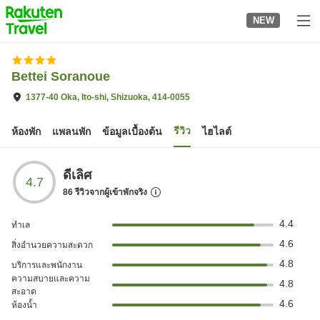
to
NEW
top
page
Bettei Soranoue
1377-40 Oka, Ito-shi, Shizuoka, 414-0055
รีวิว
ห้องพัก
แพลนพัก
ข้อมูลเบื้องต้น
ไฮไลต์
ดีเลิศ
4.7
86
รีวิวจากผู้เข้าพักจริง
4.4
ทำเล
4.6
สิ่งอำนวยความสะดวก
4.8
บริการและพนักงาน
ความสบายและความ
4.8
สะอาด
4.6
ห้องน้ำ