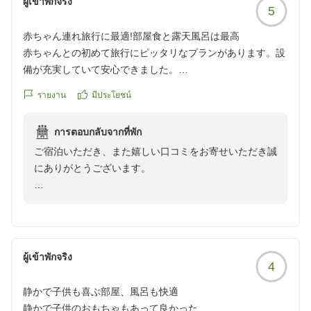
ผู้เข้าพักจริง
5
くりとお過ごしいただけたご様子を拝見し、スタッフ一
同安心いたしました。「子ども連れには本当にいい所で
赤ちゃん連れ旅行に最適!部屋食と露天風呂は最高
した」とのお言葉は、何よりの励みです。
赤ちゃんとの初めて旅行にピッタリなプランがあります。設
備が充実していて安心できました。
再びお会いできます日を心よりお待ちしております。
美味しい部屋食で、周りや時間を気にせず食事ができるのも
รายงาน
มีประโยชน์
嬉しいポイントです。
ただ(6月の気温だと)お部屋にある露天風呂が熱すぎて、赤ち
การตอบกลับจากที่พัก
ゃんと一緒に入るのは難しいです。貸切の屋内温泉で入浴し
ご宿泊いただき、また嬉しい口コミをお寄せいただき誠
ましたが、階段で3階ほど下がるため大変です。
にありがとうございます。
ひとりでの朝風呂はアッツアツで最高にリフレッシュできま
した!!!
赤ちゃんとの初めてのご旅行に当館をお選びいただき、
他の画像やクチコミの詳細はこちらから
設備やお部屋食にご満足いただけたとのこと、大変嬉し
https://review.travel.rakuten.co.jp/hotel/voice/168673?
く拝見いたしました。
reviewId=33123477906536
ผู้เข้าพักจริง
4
一方で、お部屋の露天風呂の温度につきましては、ご不
便をおかけし申し訳ございませんでした。源泉かけ流し
静かで子供も喜ぶ部屋、風呂も快適
のため温度が高くなる場合がございますが、今後もより
静かで子供のおもちゃもあって良かった