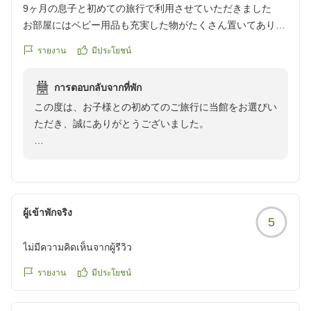
室内露天風呂からも景色が楽しめて満足です(朝風呂が大変
9ヶ月の息子と初めての旅行で利用させていただきました
気持ち良かったです)。
お部屋にはベビー用品も充実した物がたくさん置いてあり、
露天風呂もお食事も全部お部屋でゆっくり楽しめることが出
滞在中に子供が大泣きしてしまったのですが、スタッフの方
รายงาน
มีประโยชน์
来ました
に伺ったところほとんど聞こえていなかったとのことでし
初めて赤ちゃんと旅行に行くのにおすすめなお宿です
た。周囲を過度に気にせず過ごせるので、元気なお子さまも
การตอบกลับจากที่พัก
旅館のスタッフさん達もみなさんいい人ばかりで心温まりま
利用しやすい宿だと思います。
この度は、お子様との初めてのご旅行に当館をお選びい
す
ただき、誠にありがとうございました。
普段の育児の疲れを思う存分に癒すことが出来幸せな一日で
スタッフの方々も丁寧で優しく、子供を笑顔であやしてくだ
した
さり嬉しかったです。子供も思わず笑顔になっていました。
お部屋のベビー用品や、お部屋でのお食事・露天風呂を
ゆっくりお楽しみいただけたご様子を、大変嬉しく拝読
他の画像やクチコミの詳細はこちらから
お食事も絶品で、脂ののった焼き魚やお造りなど、海の幸を
いたしました。また、スタッフへの温かいお言葉も励み
https://review.travel.rakuten.co.jp/hotel/voice/168673?
堪能できて大満足です。
になります。
reviewId=33123478107133
ผู้เข้าพักจริง
お肉もとろける美味しさでご飯がすすみました。炊き込みご
5
飯を、夜食としておにぎりにしてくださった気遣いも嬉しか
これからも、ご家族の大切な思い出に寄り添える宿であ
ไม่มีความคิดเห็นจากผู้รีวิว
ったです。普段よく食べる方ですが、お腹が満たされまし
り続けられるよう努めてまいります。また皆様にお会い
た。
できます日を、心よりお待ちしております。
รายงาน
มีประโยชน์
子供との初めての旅行で不安もありましたが、子どもと一緒