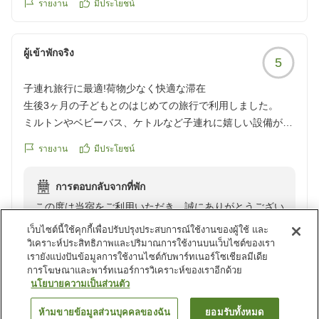
設備や自然環境についてのご感想もありがとうございま
รายงาน
มีประโยชน์
す。今後も皆さまに快適にお過ごしいただける宿を目指
してまいります。
ผู้เข้าพักจริง
5
「大満足の初家族旅行」とのお言葉を励みに、またご家
子連れ旅行に最適!荷物少なく快適な滞在
族皆さまにお会いできます日を心よりお待ちしておりま
生後3ヶ月の子どもとのはじめての旅行で利用しました。
す。
ミルトンやベビーバス、ケトルなど子連れに嬉しい設備がす
べて整っていました。
รายงาน
มีประโยชน์
着替えとおむつとミルクさえ持っていけば良かったのでとっ
ても荷物が少なくて済みました。
การตอบกลับจากที่พัก
大人用のヘアアイロンもあり驚きました。
この度は当宿をご利用いただき、誠にありがとうござい
食事はシンプルでヘルシーでしたが、どれも無駄がなくおい
ました。
しかったです。
เว็บไซต์นี้ใช้คุกกี้เพื่อปรับปรุงประสบการณ์ใช้งานของผู้ใช้ และ
また、大切なはじめてのご旅行に当宿をお選びいただけ
また2人目が生まれたら利用したいと思います。
วิเคราะห์ประสิทธิภาพและปริมาณการใช้งานบนเว็บไซต์ของเรา
เรายังแบ่งปันข้อมูลการใช้งานไซต์กับพาร์ทเนอร์โซเชียลมีเดีย
ましたこと、心より嬉しく思っております。
クチコミの詳細はこちらから
การโฆษณาและพาร์ทเนอร์การวิเคราะห์ของเราอีกด้วย
https://review.travel.rakuten.co.jp/hotel/voice/168673?
นโยบายความเป็นส่วนตัว
お子様とのご滞在が快適なものとなり、安心いたしまし
reviewId=33123477336791
た。
ดูรายการเพิ่มเติม
ห้ามขายข้อมูลส่วนบุคคลของฉัน
ยอมรับทั้งหมด