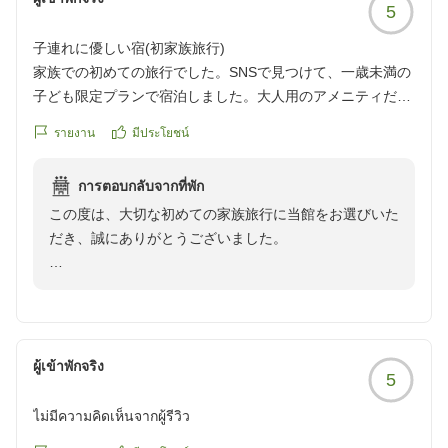
5
子連れに優しい宿(初家族旅行)
家族での初めての旅行でした。SNSで見つけて、一歳未満の
子ども限定プランで宿泊しました。大人用のアメニティだけ
でなく、子ども用のおもちゃやアメニティも揃っていて、非
รายงาน
มีประโยชน์
常に助かりました。部屋食や部屋露天が小さい子ども連れに
は最適だなと痛感しました。
การตอบกลับจากที่พัก
また、建物が高台にあるので、景色が最高です(天気が良け
この度は、大切な初めての家族旅行に当館をお選びいた
れば)。
だき、誠にありがとうございました。
建物設備自体はリノベーション?をして、営業している感じ
なので、それなりに年数が経っているなと感じる部分もあり
お子様用のおもちゃやアメニティ、お部屋食や客室露天
ます。自然に囲まれているので、虫などが苦手な方は旅行の
風呂など、小さなお子様連れでも安心してお過ごしいた
時期を考えた方が良いかもです。
だけたようで、大変嬉しく思います。
総じて、大満足の初家族旅行でした。
クチコミの詳細はこちらから
ผู้เข้าพักจริง
5
また、高台からの景色もお楽しみいただけたようで何よ
https://review.travel.rakuten.co.jp/hotel/voice/168673?
りです。
reviewId=33123477531369
ไม่มีความคิดเห็นจากผู้รีวิว