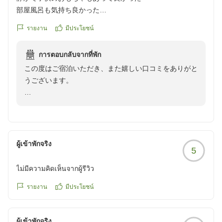
快適にご利用いただけるよう管理に努めてまいります。
部屋風呂も気持ち良かった
写真のプレゼントも嬉しかった
それでも朝風呂では「最高にリフレッシュできました」
รายงาน
มีประโยชน์
とのお言葉をいただき、スタッフ一同大変励みになりま
クチコミの詳細はこちらから
した。
การตอบกลับจากที่พัก
https://review.travel.rakuten.co.jp/hotel/voice/168673?
この度はご宿泊いただき、また嬉しい口コミをありがと
reviewId=33123477725624
ぜひまたご家族皆様で、思い出づくりのお手伝いをさせ
うございます。
ていただけましたら幸いです。またのお越しを心よりお
待ちしております。
お子様にもお部屋やおもちゃを楽しんでいただけたよう
で、大変嬉しく思います。また、お部屋の露天風呂や静
かな空間でゆっくりお過ごしいただけたとのこと、何よ
りでございます。
ผู้เข้าพักจริง
5
お写真のプレゼントも旅の思い出のひとつとなりました
ไม่มีความคิดเห็นจากผู้รีวิว
ら幸いです。ぜひまたご家族の大切な記念日のお祝いに
お越しくださいませ。心よりお待ちしております。
รายงาน
มีประโยชน์
ผู้เข้าพักจริง