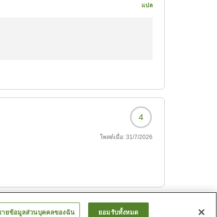
แปล
がいい加減だった。
は古いし汚い。最悪
208?
いただき、誠にありがとうございます。
、重ねてお礼申し上げます。
様に多大なるご迷惑をおかけしましたこと、心
4
らのご連絡は行っておりませんが、お客様から
するよう手配をさせていただいておりました。
โพสต์เมื่อ:
31/7/2026
有が徹底されておらず、ご不信を与える結果と
。
て全スタッフへ対応の徹底を図ってまいる所存
も「泊まって良かった」と思っていただけるよ
…
3
64
でございます。今回いただきました内容を重く
ขายข้อมูลส่วนบุคคลของฉัน
ยอมรับทั้งหมด