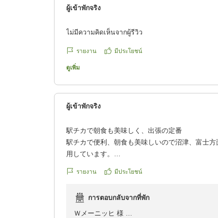
ผู้เข้าพักจริง
ไม่มีความคิดเห็นจากผู้รีวิว
รายงาน
มีประโยชน์
ดูเพิ่ม
ผู้เข้าพักจริง
駅チカで朝食も美味しく、出張の定番
駅チカで便利、朝食も美味しいので沼津、富士方
用しています。
รายงาน
มีประโยชน์
クチコミの詳細はこちらから
https://review.travel.rakuten.co.jp/hotel/voice/20
การตอบกลับจากที่พัก
reviewId=33123478341710
Ｗメーニッヒ 様