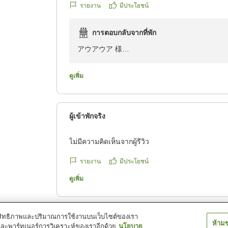
รายงาน
มีประโยชน์
たなどといって悪びれる様子もなく、何かと対応
ホテルも昔のホテルを外装だけ変えてあるので中
การตอบกลับจากที่พัก
クチコミの詳細はこちらから
https://review.travel.rakuten.co.jp/hotel/voice/20
アウアウア 様
reviewId=33123477918588
この度はKOKO HOTEL 沼津駅前にご宿泊
また、お忙しい中口コミへのご投稿もいただき
ดูเพิ่ม
今回お忘れ物についてのご対応で、アウアウア
よりお詫び申し上げます。
ผู้เข้าพักจริง
お忘れ物につきましては誠に恐縮ながら当館か
ご連絡をいただきました際には速やかにお送り
ไม่มีความคิดเห็นจากผู้รีวิว
しかしながら、今回お客様からのご依頼情報共
なりましたこと、ただただ反省するばかりです
รายงาน
มีประโยชน์
二度とこのようなことがないよう、支配人とし
ดูเพิ่ม
でございます。
ご宿泊中はもちろんのこと、お帰りになった後
1
2
์ประสิทธิภาพและปริมาณการใช้งานบนเว็บไซต์ของเรา
う、サービスの向上を図ることが私どもの使命
ห้าม
และพาร์ทเนอร์การวิเคราะห์ของเราอีกด้วย
นโยบาย