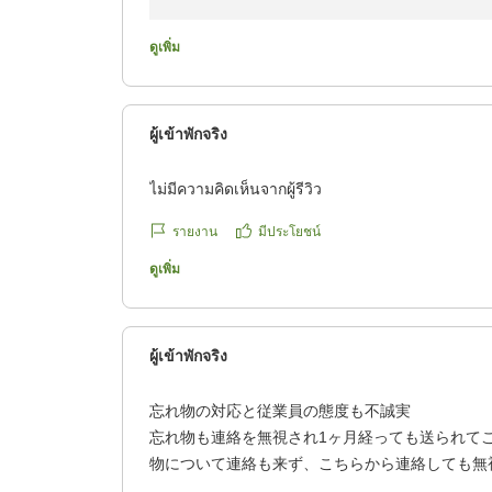
いつもKOKO HOTEL 沼津駅前をご利用い
また、ご多忙の中、温かいご感想をお寄せいた
ดูเพิ่ม
立地や朝食にご満足いただけているとのこと、
沼津・富士方面へのご出張の際に、私共の朝食
ผู้เข้าพักจริง
これからも居心地の良い場所であり続けられる
ไม่มีความคิดเห็นจากผู้รีวิว
ます。
รายงาน
มีประโยชน์
Ｗメーニッヒ 様のまたのお越しを、スタッフ
ดูเพิ่ม
KOKO HOTEL沼津駅前 フロント
ผู้เข้าพักจริง
忘れ物の対応と従業員の態度も不誠実
忘れ物も連絡を無視され1ヶ月経っても送られて
物について連絡も来ず、こちらから連絡しても無
ら催促してやっと着払いで送られてきた。従業員