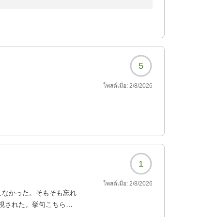
ただき、誠にありがとうございます。
だきましたこと、重ねて御礼申し上げます。
大変嬉しく拝読いたしました。
がお客様の活力となっていれば幸いです。
5
よう、さらなるサービスの向上に努めてまいり
โพสต์เมื่อ:
2/8/2026
一同心よりお待ち申し上げております。
1
โพสต์เมื่อ:
2/8/2026
こなかった。そもそも忘れ
視された。挙句こちらか
も自分は聞いていなかっ