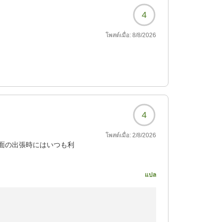
4
โพสต์เมื่อ:
8/8/2026
4
โพสต์เมื่อ:
2/8/2026
面の出張時にはいつも利
แปล
208?