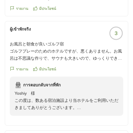
รายงาน
มีประโยชน์
予約係 大塲
ผู้เข้าพักจริง
3
お風呂と朝食が良いゴルフ宿
ゴルフプレーのためのホテルですが、悪くありません。お風
呂は不思議な作りで、サウナも大きいので、ゆっくりできま
す。部屋はそこそこですが、朝食は美味しいです。
รายงาน
มีประโยชน์
クチコミの詳細はこちらから
https://review.travel.rakuten.co.jp/hotel/voice/31630?
การตอบกลับจากที่พัก
reviewId=33123477581345
Yoshiy 様
この度は、数ある宿泊施設より当ホテルをご利用いただ
きましてありがとうございます。
また、ゴルフを兼ねてご利用くださいましたこと、重ね
てお礼申し上げます。
ご記載いただきましたとおり、当ホテルは温泉ではあり