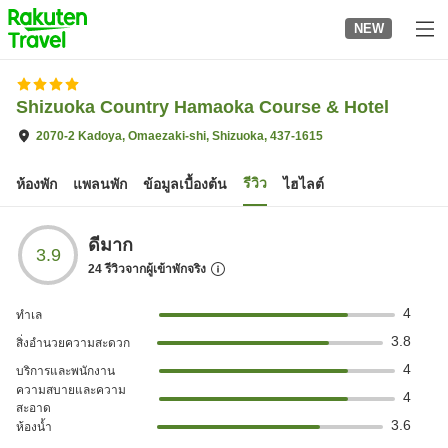
to
NEW
top
page
Shizuoka Country Hamaoka Course & Hotel
2070-2 Kadoya, Omaezaki-shi, Shizuoka, 437-1615
รีวิว
ห้องพัก
แพลนพัก
ข้อมูลเบื้องต้น
ไฮไลต์
ดีมาก
3.9
24
รีวิวจากผู้เข้าพักจริง
4
ทำเล
3.8
สิ่งอำนวยความสะดวก
4
บริการและพนักงาน
ความสบายและความ
4
สะอาด
3.6
ห้องน้ำ