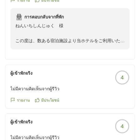
รายงาน
มีประโยชน์
やサウナの時間に間に合わなかったため利用できなかった事
が残念でした。
การตอบกลับจากที่พัก
クチコミの詳細はこちらから
ねんいちしんじゅく 様
https://review.travel.rakuten.co.jp/hotel/voice/31630?
reviewId=33123477647766
この度は、数ある宿泊施設より当ホテルをご利用いただ
きましてありがとうございます。
「ホテルも清潔感があり景色もとても良かったです」の
お言葉が大変嬉しく、スタッフ皆で有難く拝見をさせて
いただきました。
ผู้เข้าพักจริง
4
しかしながら、サウナ付き中浴場をご利用いただけなか
ったことは、私どもといたしましてもとても残念です。
ไม่มีความคิดเห็นจากผู้รีวิว
たいへん人気があり、特に男性のサウナ室からは遠州灘
が一望出来ますのでリピートされるお客様もたくさんい
รายงาน
มีประโยชน์
らっしゃいます。
是非、次回ご予約の際には、そちらもご利用くださいま
ผู้เข้าพักจริง
せ。
4
ねんいちしんじゅく様のご再訪を心よりお待ちいたして
ไม่มีความคิดเห็นจากผู้รีวิว
おります。