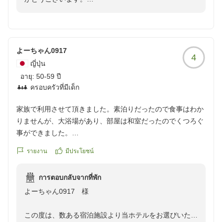
reviewId=33123477998904
また、景色や館内施設、サービスにつきましてお褒めの
言葉をいただき、大変嬉しく存じます。
一方で、お部屋の空調設備につきましては、ご不便をお
かけしてしまい誠に申し訳ございませんでした。
よーちゃん0917
4
快適にお過ごしいただける空間をご提供すべきところ、
ญี่ปุ่น
ご家族での大切な時間に蒸し暑い思いをさせてしまいま
อายุ:
50-59 ปี
したこと、深くお詫び申し上げます。
ครอบครัวที่มีเด็ก
今回いただきました貴重なご意見は、メンテナンス担当
と共有し、早急に点検と改善を行わせていただきます。
家族で利用させて頂きました。素泊りだったので食事はわか
空調設備の管理体制につきましては、今後の改善の参考
りませんが、大浴場があり、部屋は和室だったのでくつろぐ
にさせていただきます。
事ができました。
至らぬ点があったにもかかわらず、温かいご感想をお寄
クチコミの詳細はこちらから
รายงาน
มีประโยชน์
せいただきまして心より感謝申し上げます。
https://review.travel.rakuten.co.jp/hotel/voice/31630?
キタヤのジュウニン様のまたのお越しをスタッフ一同、
reviewId=33123477800009
心よりお待ちしております。
การตอบกลับจากที่พัก
よーちゃん0917 様
この度は、数ある宿泊施設より当ホテルをお選びいただ