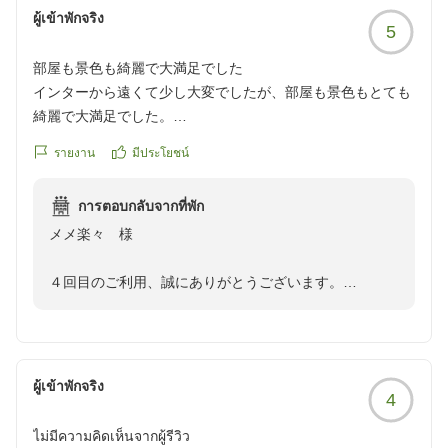
ませんがお風呂とサウナルームを完備しており、ご利用
ผู้เข้าพักจริง
5
になられましたお客様からは高評価をいただいておりま
す。
部屋も景色も綺麗で大満足でした
ゴルフや日頃の疲れを癒していただける当ホテル自慢の
インターから遠くて少し大変でしたが、部屋も景色もとても
施設の一つでございます。
綺麗で大満足でした。
朝食につきましても地元御前崎や静岡の食材にこだわっ
クチコミの詳細はこちらから
たお料理をご用意させていただいておりますので、
รายงาน
มีประโยชน์
https://review.travel.rakuten.co.jp/hotel/voice/31630?
Yoshiy様に美味しいと評価していただきまして大変嬉し
reviewId=33123477555014
く、やりがいを感じております。
การตอบกลับจากที่พัก
是非、次の機会には夕食もご賞味いただけますと幸いで
メメ楽々 様
す。
宴会場も備えておりますので、団体様でのご利用も可能
４回目のご利用、誠にありがとうございます。
でございます。
また、高評価をいただきました上に嬉しいご感想をお寄
Yoshiy様のご再訪をスタッフ一同、心よりお待ちいたし
せくださいまして、支配人をはじめ皆で有難く拝見をさ
ております。
せていただきました。
予約係 大塲
ヘビーユーザー様の「大満足でした」のお言葉は、何よ
ผู้เข้าพักจริง
4
り励みになり、スタッフ一同やりがいを感じておりま
す。
ไม่มีความคิดเห็นจากผู้รีวิว