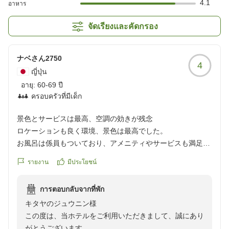
4.1
อาหาร
จัดเรียงและคัดกรอง
ナベさん2750
4
ญี่ปุ่น
อายุ:
60-69 ปี
ครอบครัวที่มีเด็ก
景色とサービスは最高、空調の効きが残念
ロケーションも良く環境、景色は最高でした。
お風呂は係員もついており、アメニティやサービスも満足出
来ました。
รายงาน
มีประโยชน์
お部屋は2家族でコネクティングルームを使いました。とて
も広く良かったのですが、一部屋の空調の調子が良くないの
การตอบกลับจากที่พัก
かエアコンの効きが悪く蒸し暑かったです。
キタヤのジュウニン様
クチコミの詳細はこちらから
この度は、当ホテルをご利用いただきまして、誠にあり
https://review.travel.rakuten.co.jp/hotel/voice/31630?
がとうございます。