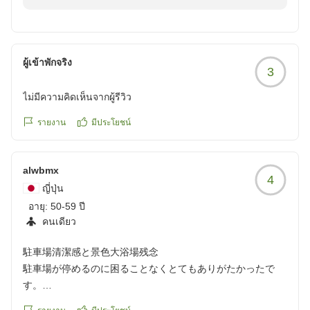
きましてありがとうございました。
ご家族での貴重なお休みにご利用くださいましたこと、
大変有難く、心よりお礼申し上げます。
ホテル運営におきましてよーちゃん0917様の「くつろ
ผู้เข้าพักจริง
3
ぐ事ができました」のお言葉は何より嬉しく、スタッフ
一同やりがいを感じております。
ไม่มีความคิดเห็นจากผู้รีวิว
是非、次回はご夕食もご利用くださいませ。
料理長自ら御前崎港へ出向き、旬の食材を取り入れた地
รายงาน
มีประโยชน์
産地消の会席料理は大変好評をいただいております。
よーちゃん0917様のご再訪をお待ちしております。
alwbmx
4
ญี่ปุ่น
อายุ:
50-59 ปี
คนเดียว
駐車場清潔感と景色大浴場残念
駐車場が停めるのに困ることなくとてもありがたかったで
す。
ホテルも清潔感があり景色もとても良かったですが、大浴場