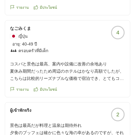
รายงาน
มีประโยชน์
なごみくま
4
ญี่ปุ่น
อายุ:
40-49 ปี
ครอบครัวที่มีเด็ก
コスパと景色は最高、案内や設備に改善の余地あり
夏休み期間だったため周辺のホテルはかなり高額でしたが、
こちらは比較的リーズナブルな価格で宿泊でき、とてもコス
トパフォーマンスが良いと感じました。
รายงาน
มีประโยชน์
お部屋からは海が一望でき、景色が素晴らしく、滞在中はと
ても癒やされました。
ผู้เข้าพักจริง
2
気になった点がいくつかあります。2泊しましたが、夕食バ
景色は最高だが料理と温泉は期待外れ
イキングでカニが提供されたのは1日目だけでした。日によ
夕食のブッフェは確かに色々な海の幸があるのですが、それ