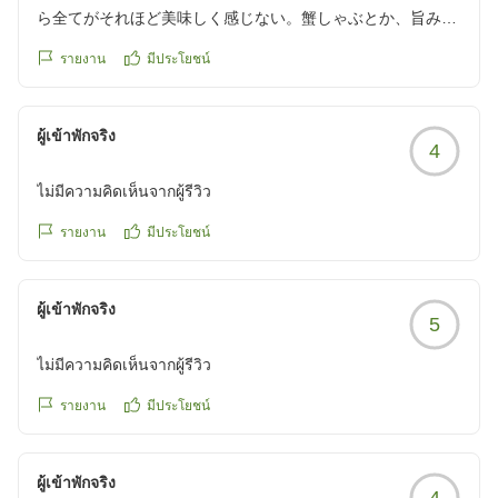
ってメニューが変わるのであれば、その旨を案内していただ
ら全てがそれほど美味しく感じない。蟹しゃぶとか、旨みが
けると分かりやすいと思います。
感じられない。ブッフェではなく、懐石にして料理の質をあ
รายงาน
มีประโยชน์
げたほうが良いと思う。
また、プールと海へ向かう通路が同じ階にありますが、エレ
あと、料理の補充が遅い。
ベーターを降りた場所に案内表示がなく、どちらへ進めばい
部屋からの景色は最高。お風呂は露天風呂もあっていいので
ผู้เข้าพักจริง
いのか迷いました。コインランドリーについても案内が見当
4
すが、温泉じゃない感じ。
たらず、場所を探すのに苦労しました。
クチコミの詳細はこちらから
ไม่มีความคิดเห็นจากผู้รีวิว
https://review.travel.rakuten.co.jp/hotel/voice/1922?
海水浴からホテルへ戻る際には、「砂を落としてからお入り
reviewId=33123478394458
รายงาน
มีประโยชน์
ください」と案内がありましたが、近くに水道や足洗い場が
見当たらず、砂を落としたくても落とせない状況でした。設
備があると、宿泊者も気持ちよく利用できると思います。
ผู้เข้าพักจริง
5
洗濯機は4台ありましたが、ドラム式2台は乾燥まで使用され
ไม่มีความคิดเห็นจากผู้รีวิว
るため1回4時間ほどかかり、実質的には縦型2台で回してい
るような状況でした。夏休みなど利用者が多い時期は少し不
รายงาน
มีประโยชน์
足している印象です。
ผู้เข้าพักจริง
一方で、スタッフの方が定期的にランドリーを確認し、洗濯
4