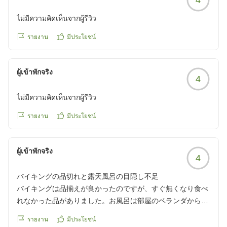
物の放置がないかチェックしてくださっていたのはとてもあ
りがたく、安心して利用できました。
ไม่มีความคิดเห็นจากผู้รีวิว
รายงาน
มีประโยชน์
全体としては価格以上の満足感があり、景色も素晴らしかっ
たので、案内表示や設備面が改善されれば、さらに快適に過
ごせるホテルだと感じました。
ผู้เข้าพักจริง
4
クチコミの詳細はこちらから
https://review.travel.rakuten.co.jp/hotel/voice/1922?
ไม่มีความคิดเห็นจากผู้รีวิว
reviewId=33123478444972
รายงาน
มีประโยชน์
ผู้เข้าพักจริง
4
バイキングの品切れと露天風呂の目隠し不足
バイキングは品揃えが良かったのですが、すぐ無くなり食べ
れなかった品がありました。お風呂は部屋のベランダから見
えるので目隠しが必要かと。
รายงาน
มีประโยชน์
クチコミの詳細はこちらから