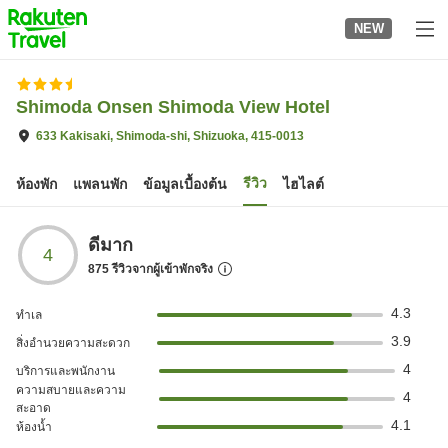
to
NEW
top
page
Shimoda Onsen Shimoda View Hotel
633 Kakisaki, Shimoda-shi, Shizuoka, 415-0013
รีวิว
ห้องพัก
แพลนพัก
ข้อมูลเบื้องต้น
ไฮไลต์
ดีมาก
4
875
รีวิวจากผู้เข้าพักจริง
4.3
ทำเล
3.9
สิ่งอำนวยความสะดวก
4
บริการและพนักงาน
ความสบายและความ
4
สะอาด
4.1
ห้องน้ำ