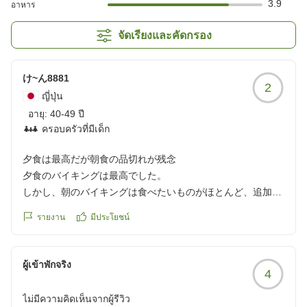
3.9
อาหาร
จัดเรียงและคัดกรอง
け~ん8881
2
ญี่ปุ่น
อายุ:
40-49 ปี
ครอบครัวที่มีเด็ก
夕食は最高だが朝食の品切れが残念
夕食のバイキングは最高でした。
しかし、朝のバイキングは食べたいものがほとんど、追加待
ちでなかなか追加してくれないので、食べたいものがほとん
รายงาน
มีประโยชน์
どなかった。
クチコミの詳細はこちらから
https://review.travel.rakuten.co.jp/hotel/voice/1922?
ผู้เข้าพักจริง
4
reviewId=33123478531209
ไม่มีความคิดเห็นจากผู้รีวิว