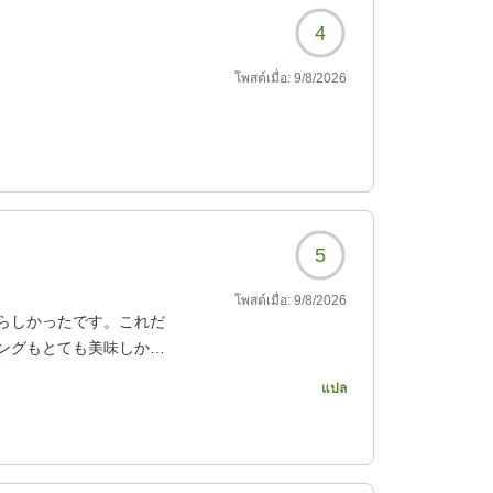
4
โพสต์เมื่อ:
9/8/2026
5
โพสต์เมื่อ:
9/8/2026
らしかったです。これだ
ングもとても美味しかっ
แปล
506?