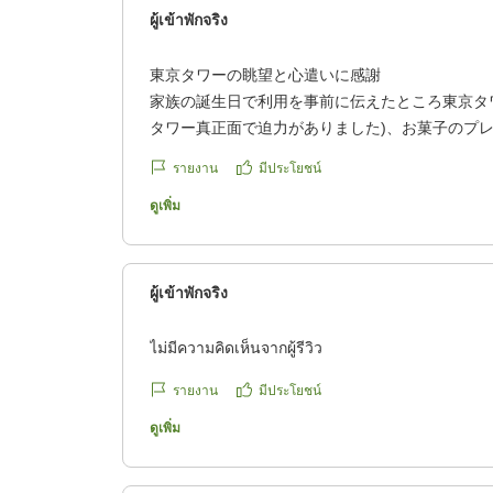
ผู้เข้าพักจริง
東京タワーの眺望と心遣いに感謝
家族の誕生日で利用を事前に伝えたところ東京タ
タワー真正面で迫力がありました)、お菓子のプ
た。ありがとうございました。アイロン台とアイ
รายงาน
มีประโยชน์
いたのが便利でした。夏なのに便座が熱くて調節
スが柔らかく好みではなかったのが残念でした。
ดูเพิ่ม
クチコミの詳細はこちらから
https://review.travel.rakuten.co.jp/hotel/voice/28
reviewId=33123478604038
ผู้เข้าพักจริง
ไม่มีความคิดเห็นจากผู้รีวิว
รายงาน
มีประโยชน์
ดูเพิ่ม