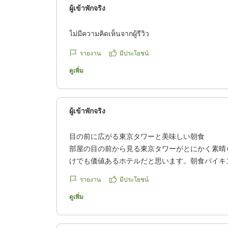
ผู้เข้าพักจริง
ไม่มีความคิดเห็นจากผู้รีวิว
รายงาน
มีประโยชน์
ดูเพิ่ม
ผู้เข้าพักจริง
目の前に広がる東京タワーと美味しい朝食
部屋の目の前から見る東京タワーがとにかく素晴
けでも価値あるホテルだと思います。朝食バイキ
た
รายงาน
มีประโยชน์
クチコミの詳細はこちらから
https://review.travel.rakuten.co.jp/hotel/voice/28
ดูเพิ่ม
reviewId=33123478637707