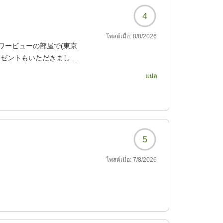
4
โพสต์เมื่อ:
8/8/2026
ワービューの部屋で(東京
レゼントもいただきまし
ロンが部屋に常備されて
แปล
できなかった、マットレ
506?
5
โพสต์เมื่อ:
7/8/2026