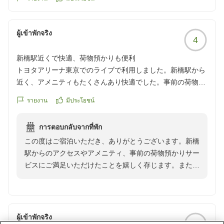
ผู้เข้าพักจริง
4
新橋駅近くで快適、荷物預かりも便利
トヨタアリーナ東京でのライブで利用しました。新橋駅から
近く、アメニティもたくさんあり快適でした。事前の荷物預
かりでそのまま部屋に届けてくれるのもありがたかったで
รายงาน
มีประโยชน์
す。チェックアウトも遅めなので助かります。
クチコミの詳細はこちらから
การตอบกลับจากที่พัก
https://review.travel.rakuten.co.jp/hotel/voice/68565?
この度はご宿泊いただき、ありがとうございます。新橋
reviewId=33123477215990
駅からのアクセスやアメニティ、事前の荷物預かりサー
ビスにご満足いただけたことを嬉しく存じます。また、
チェックアウトの時間についてもご都合に合い、お役に
立てたようで何よりです。今後も快適にお過ごしいただ
けるよう、サービスの向上に努めてまいります。貴重な
ご感想をありがとうございました。
ผู้เข้าพักจริง
4