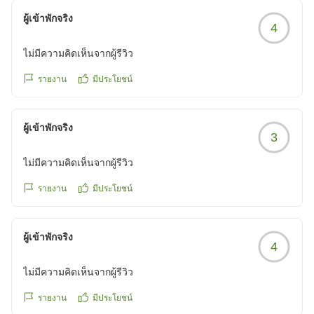
良いのでたすかりました。
ผู้เข้าพักจริง
4
ไม่มีความคิดเห็นจากผู้รีวิว
設備については少し意見があります。
ズボンプレッサーは各階エレベーターホールにあるのでしょ
รายงาน
มีประโยชน์
うが、何台置いているのでしょう?
私18時前にチェックインしても、もうラスト一台だったの
ผู้เข้าพักจริง
で、各階一台しかないなら、少し少ないと思います。
3
あと、冷蔵庫がいつまでたっても冷えてなく、奥の方にある
コンセントの接触が悪かったようです。
ไม่มีความคิดเห็นจากผู้รีวิว
手を伸ばして直したら冷えました。
รายงาน
มีประโยชน์
それ以外は特に不満がありません。
クチコミの詳細はこちらから
https://review.travel.rakuten.co.jp/hotel/voice/68565?
ผู้เข้าพักจริง
4
reviewId=33123477436494
ไม่มีความคิดเห็นจากผู้รีวิว
รายงาน
มีประโยชน์