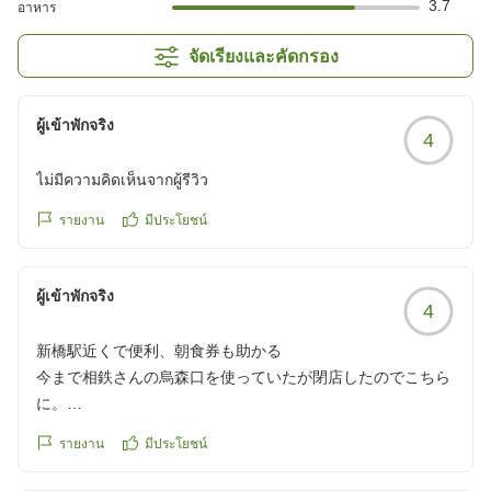
3.7
อาหาร
จัดเรียงและคัดกรอง
ผู้เข้าพักจริง
4
ไม่มีความคิดเห็นจากผู้รีวิว
รายงาน
มีประโยชน์
ผู้เข้าพักจริง
4
新橋駅近くで便利、朝食券も助かる
今まで相鉄さんの烏森口を使っていたが閉店したのでこちら
に。
何より新橋駅に近いのが楽。電車が傍を通るが、音も大して
รายงาน
มีประโยชน์
気にならなかった。
選べる朝食券では、コンビニは別に朝ごはんに充てなくとも