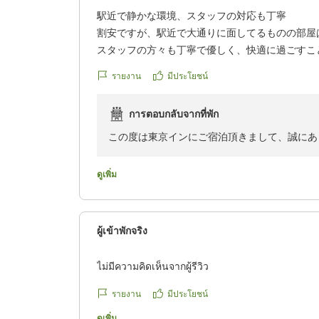
駅近で静かな環境、スタッフの対応も丁寧
割安ですが、駅近で大通りに面してるものの部屋
スタッフの方々も丁寧で優しく、快適に過ごすこ
クチコミの詳細はこちらから
รายงาน
มีประโยชน์
https://review.travel.rakuten.co.jp/hotel/voice/802
reviewId=33123478307703
การตอบกลับจากที่พัก
この度は東京インにご宿泊頂きまして、誠にあ
お客様に喜んでいただきまして大変嬉しく思っ
ดูเพิ่ม
今後もサービスの向上にスタッフ一同、努めて
お忙しい中、ご投稿ありがとうございました。
ผู้เข้าพักจริง
東京イン 楊
ไม่มีความคิดเห็นจากผู้รีวิว
รายงาน
มีประโยชน์
ดูเพิ่ม