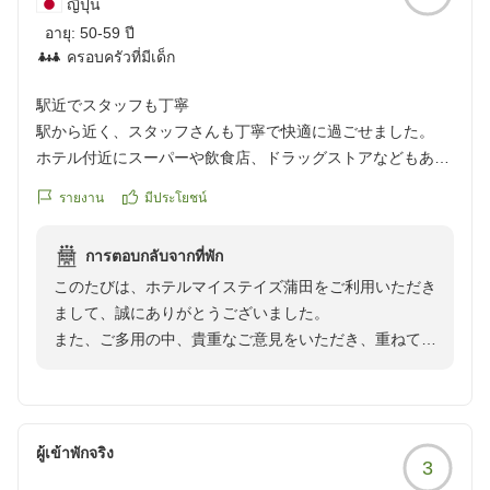
ญี่ปุ่น
อายุ:
50-59 ปี
ครอบครัวที่มีเด็ก
駅近でスタッフも丁寧
駅から近く、スタッフさんも丁寧で快適に過ごせました。
ホテル付近にスーパーや飲食店、ドラッグストアなどもあり
ほぼ困らないと思います。
รายงาน
มีประโยชน์
クチコミの詳細はこちらから
https://review.travel.rakuten.co.jp/hotel/voice/74696?
การตอบกลับจากที่พัก
reviewId=33123478338138
このたびは、ホテルマイステイズ蒲田をご利用いただき
まして、誠にありがとうございました。
また、ご多用の中、貴重なご意見をいただき、重ねてお
礼申し上げます。
今後もお客様のご期待に沿えるよう、スタッフ一同サー
ビスの向上に努めてまいります。
引き続き都内にお越しの際は、ぜひ当ホテルをご指名く
ผู้เข้าพักจริง
3
ださいますよう、宜しくお願いいたします。