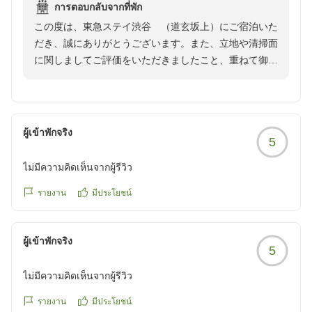
การตอบกลับจากที่พัก
タッフの方もみなさん、とても丁寧な素晴らしい対応でし
この度は、東急ステイ渋谷 （道玄坂上）にご宿泊いた
た。ただ、二点。デラックスツインという上位クラスのお部
だき、誠にありがとうございます。また、立地や清掃面
屋を連泊で予約してましたが、ご用意いただいたのは最下層
に関しましてご評価をいただきましたこと、重ねて御礼
の角部屋で、ホテルのウェブサイトの写真に比べるとコの字
申し上げます。一方で、お部屋のレイアウトや設備に関
に変形してるせいでしょうか、かなり狭さと、またベッドが
しまして、ご満足いただけなかったとのこと誠に遺憾で
壁に向けてのレイアウトで圧迫感を感じました。上位クラス
ございます。
でも高層、下層で選べるようにしていただけたらと思いまし
お客様からいただいた貴重なご意見は真摯に受け止め、
た。部屋の変更のリクエストと共に、ワイファイや部屋の電
ผู้เข้าพักจริง
5
今後のサービス向上および運営の参考とさせていただき
話など部屋の設備についてフロントに連絡をしたところ、そ
ます。お部屋のリクエストに関しましては、かならずし
のときのスタッフの方の対応はけっして丁寧とはいえない、
ไม่มีความคิดเห็นจากผู้รีวิว
も確約できるものではございませんので、ご理解いただ
ゲストの気持ちによりそったものとはいえない、とても事務
けますと幸いでございます。
รายงาน
มีประโยชน์
的な受け答えで、到着早々だったため滞在のスタートが不快
今後は、どのような状況下でもお客様に寄り添った丁寧
なものになりました。あと、レインシャワーが泊まった部屋
な対応ができるよう、スタッフ教育を徹底してまいりま
がたまたまかわかりませんが、位置が浴槽のほうに曲がって
ผู้เข้าพักจริง
す。
おり、使うことができませんでした。
5
今回のご滞在でいただいたお声を無駄にすることなく、
クチコミの詳細はこちらから
ไม่มีความคิดเห็นจากผู้รีวิว
より快適にお過ごしいただけるホテルを目指して改善に
https://review.travel.rakuten.co.jp/hotel/voice/41708?
努めてまいります。またのお越しを心よりお待ち申し上
reviewId=33123478008541
รายงาน
มีประโยชน์
げております。