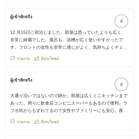
東急ステイ渋谷
ผู้เข้าพักจริง
4
12 月15日に宿泊しました。部屋は思っていたよりも広く、
非常に綺麗でした。風呂も、浴槽が広く使いやすかったで
す。フロントの女性も非常に感じがよく、気持ちよくチェッ
クインできました。
รายงาน
มีประโยชน์
立地も、山手線渋谷駅から歩いても大した距離ではなく便利
だと思います。15日は井の頭線神泉駅から歩いて非常に近か
ผู้เข้าพักจริง
4
ったのですが、16日の帰りは渋谷駅まで歩いてみたところ、
数分程度の距離でした。今後も機会があれば利用したいと思
大通り沿いではないので静か。部屋は広くミニキッチンまで
います。
あった。周りに飲食店コンビニスーパーもあるので便利。ラ
ブホ街からもずれてるので女性やファミリーにも安心。夜、
早朝とホテル周辺を歩きましたが問題なかった。渋谷駅より
รายงาน
มีประโยชน์
神泉駅が近い。