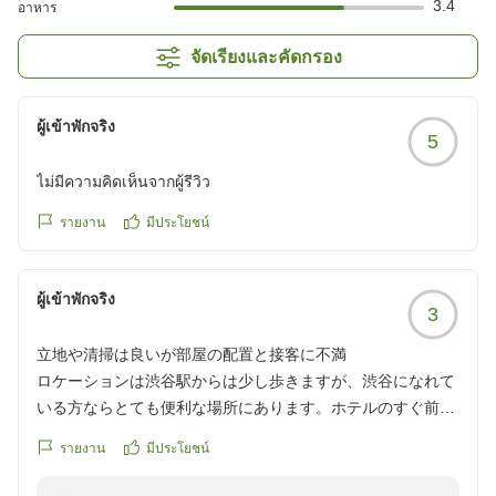
3.4
อาหาร
จัดเรียงและคัดกรอง
ผู้เข้าพักจริง
5
ไม่มีความคิดเห็นจากผู้รีวิว
รายงาน
มีประโยชน์
ผู้เข้าพักจริง
3
立地や清掃は良いが部屋の配置と接客に不満
ロケーションは渋谷駅からは少し歩きますが、渋谷になれて
いる方ならとても便利な場所にあります。ホテルのすぐ前に
スーパーもあり食料品、日常品なども不便なく調達できま
รายงาน
มีประโยชน์
す。ホテルはとても新しい感じで、備品もそろっており、掃
除もとても行き届いており快適です。チェックインの際はス