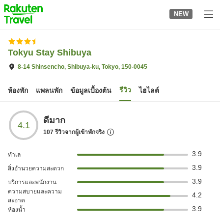
to
NEW
top
page
Tokyu Stay Shibuya
8-14 Shinsencho, Shibuya-ku, Tokyo, 150-0045
รีวิว
ห้องพัก
แพลนพัก
ข้อมูลเบื้องต้น
ไฮไลต์
ดีมาก
4.1
107
รีวิวจากผู้เข้าพักจริง
3.9
ทำเล
3.9
สิ่งอำนวยความสะดวก
3.9
บริการและพนักงาน
ความสบายและความ
4.2
สะอาด
3.9
ห้องน้ำ