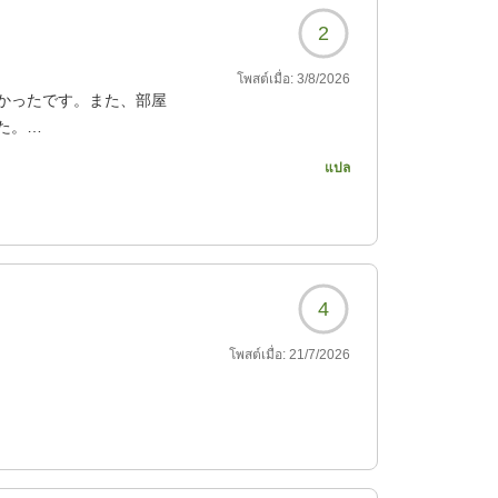
2
โพสต์เมื่อ:
3/8/2026
かったです。また、部屋
た。
多々あり2つが限界かな
แปล
し頻度を上げた方が部屋の
ったのが、初日就寝のた
ない長さの髪の毛が一本
4
の気になった点からも
す。
โพสต์เมื่อ:
21/7/2026
558?