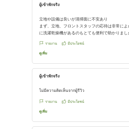
ผู้เข้าพักจริง
立地や設備は良いが清掃面に不安あり
まず、立地、フロントスタッフの応待は非常によ
に洗濯乾燥機があるのもとても便利で助かりまし
ただ、部屋の清掃については行き届いてない点が
รายงาน
มีประโยชน์
と。
7泊目から清掃が入るとのことでしたが、もう少
ดูเพิ่ม
ためには良いのではないかとおもいます。
気になった点は多数ありましたが、特に引っかか
めにベッドに入ると、明らかに私たちのものでは
ผู้เข้าพักจริง
ありました。清掃の方のものだと思いますが、他
色々と想像が膨らみどうにも落ち着かなかったで
ไม่มีความคิดเห็นจากผู้รีวิว
クチコミの詳細はこちらから
รายงาน
มีประโยชน์
https://review.travel.rakuten.co.jp/hotel/voice/84
ดูเพิ่ม
reviewId=33123478362929