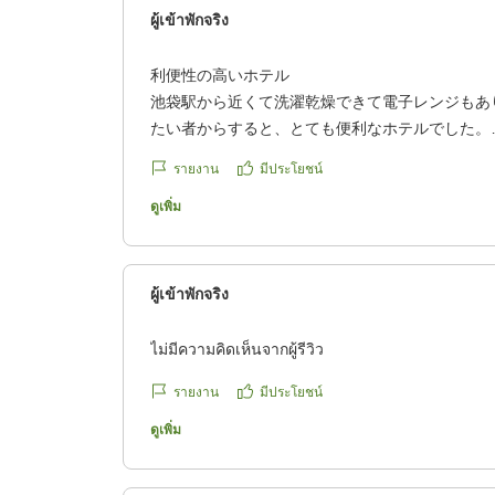
ผู้เข้าพักจริง
利便性の高いホテル
池袋駅から近くて洗濯乾燥できて電子レンジもあ
たい者からすると、とても便利なホテルでした。
部屋は少し狭めでエアコンも古いですが、リニュ
รายงาน
มีประโยชน์
麗で価格も抑えめで納得のできるホテルでした。
ดูเพิ่ม
クチコミの詳細はこちらから
https://review.travel.rakuten.co.jp/hotel/voice/84
ผู้เข้าพักจริง
reviewId=33123478158101
ไม่มีความคิดเห็นจากผู้รีวิว
รายงาน
มีประโยชน์
ดูเพิ่ม