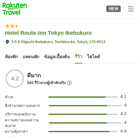
to
NEW
top
page
Hotel Route-Inn Tokyo Ikebukuro
3-5-5 Higashi Ikebukuro, Toshima-ku, Tokyo, 170-0013
รีวิว
ห้องพัก
แพลนพัก
ข้อมูลเบื้องต้น
ไฮไลต์
ดีมาก
4.2
545
รีวิวจากผู้เข้าพักจริง
4.1
ทำเล
4
สิ่งอำนวยความสะดวก
4.2
บริการและพนักงาน
ความสบายและความ
4
สะอาด
4.4
ความคุ้มราคา