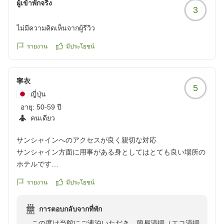
ผู้เข้าพักจริง
3
ไม่มีความคิดเห็นจากผู้รีวิว
รายงาน
มีประโยชน์
寧衣
5
ญี่ปุ่น
อายุ:
50-59 ปี
คนเดียว
サンシャインへのアクセスが良く親切な対応
サンシャイン方面に用事がある身としてはとても良い場所の
ホテルです
スタッフさんも親切
รายงาน
มีประโยชน์
また伺います
クチコミの詳細はこちらから
การตอบกลับจากที่พัก
https://review.travel.rakuten.co.jp/hotel/voice/192?
この度は当館にご連泊いただき、簡易清掃（エコ清掃