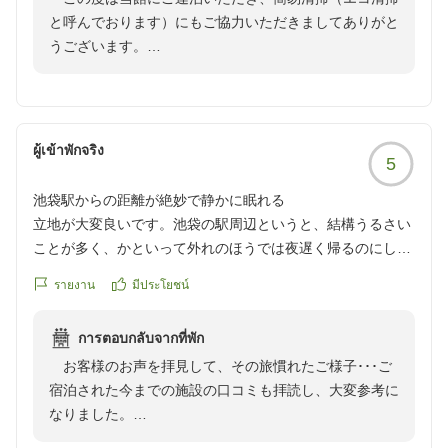
reviewId=33123478309536
と呼んでおります）にもご協力いただきましてありがと
うございます。
夏休みが始まり、当館のスタッフ達も沖縄、名古屋、
軽井沢、草津、大阪等々、様々な場所に出かけておりま
す（＾＾）
私も先日、6月22日にオープンしたばかりのホテルル
ผู้เข้าพักจริง
5
ートインGrand 佐久平駅南に伺い、帰京したばかりで
す。やはり同じグループのホテルへの宿泊は、同じ環境
池袋駅からの距離が絶妙で静かに眠れる
下での仕事ということもあり「人の振り見て我が振り直
立地が大変良いです。池袋の駅周辺というと、結構うるさい
せ」のことわざを痛感することばかり…今後の自分自身
ことが多く、かといって外れのほうでは夜遅く帰るのにしん
の所作に大いに生かしてまいります（＾＾）
どいのですが、絶妙な距離なのか、うるさくもなく遠くもな
これからもお客様に支持していただけますホテル作り
รายงาน
มีประโยชน์
く、よかったです。建ったのは結構前だと思うのですが古く
に努めてまいりますので、引き続きルートイン東京池袋
感じませんでしたし、ベッドのクッションもしっかりしてい
をどうぞよろしくお願いいたします。
การตอบกลับจากที่พัก
て寝やすかったです。
お客様のお声を拝見して、その旅慣れたご様子･･･ご
クチコミの詳細はこちらから
宿泊された今までの施設の口コミも拝読し、大変参考に
https://review.travel.rakuten.co.jp/hotel/voice/192?
なりました。
reviewId=33123478225927
この度は当館にご縁をいただき嬉しいお声をお寄せ下