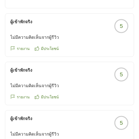
さいまして誠にありがとうございます。
いよいよ夏休みがはじまりました！！！池袋も連日大
変な賑わいです。しかしながら、この暑さ。そして、今
ผู้เข้าพักจริง
5
年から新たに決まった暑さの言葉･･･「酷暑日」その表
現に驚くばかりです。
ไม่มีความคิดเห็นจากผู้รีวิว
お客様もお出かけの際にはくれぐれもご注意下さいま
すように。
รายงาน
มีประโยชน์
当館でもお客様皆様のチェックインのお時間にあわせ
て全室予め冷房をONにしてお待ちしております。
ผู้เข้าพักจริง
お客様のまたのご来館をスタッフ一同心よりお待ちし
5
ております。
ไม่มีความคิดเห็นจากผู้รีวิว
รายงาน
มีประโยชน์
ผู้เข้าพักจริง
5
ไม่มีความคิดเห็นจากผู้รีวิว