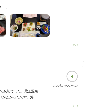
ん!
ごしやすかったです
した。露天風呂は。熱く
แปล
した!
4
โพสต์เมื่อ:
25/7/2026
7?
寧で親切でした。蔵王温泉
りがたかったです。浴室
と怖かったので、綺麗に
แปล