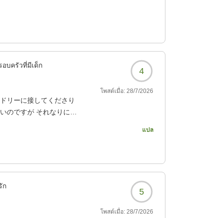
อบครัวที่มีเด็ก
4
โพสต์เมื่อ:
28/7/2026
ンドリーに接してくださり
いのですが それなりに清
ちろん温泉も満足でお値段
แปล
7?
่รัก
5
โพสต์เมื่อ:
28/7/2026