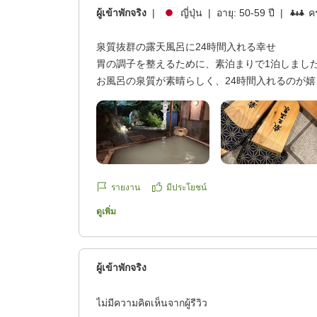
ผู้เข้าพักจริง
|
ญี่ปุ่น
|
อายุ:
50-59 ปี
|
คร
泉質抜群の露天風呂に24時間入れる幸せ
胃の調子を整えるために、素泊まりで1泊しまし
お風呂の泉質が素晴らしく、24時間入れるのが嬉
が良かったです。
また違う季節にも訪れたい。
他の画像やクチコミの詳細はこちらから
https://review.travel.rakuten.co.jp/hotel/voice/774
reviewId=33123478486949
รายงาน
มีประโยชน์
ดูเพิ่ม
ผู้เข้าพักจริง
ไม่มีความคิดเห็นจากผู้รีวิว