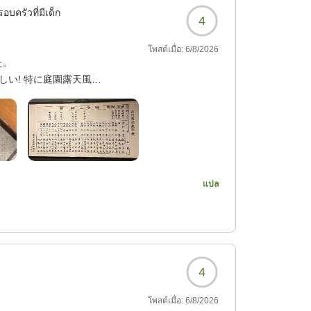
อบครัวที่มีเด็ก
4
โพสต์เมื่อ:
6/8/2026
た。
しい! 特に庭園露天風呂
7?
แปล
4
โพสต์เมื่อ:
6/8/2026