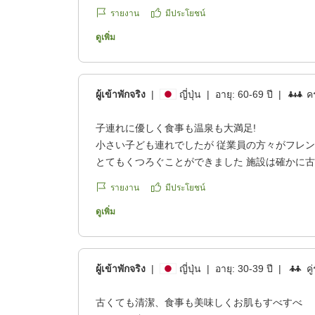
รายงาน
มีประโยชน์
ดูเพิ่ม
ผู้เข้าพักจริง
|
ญี่ปุ่น
|
อายุ:
60-69 ปี
|
คร
子連れに優しく食事も温泉も大満足!
小さい子ども連れでしたが 従業員の方々がフレ
とてもくつろぐことができました 施設は確かに古
潔に保たれ また食事も大変美味しかったです も
รายงาน
มีประโยชน์
以上のホテルでした!
クチコミの詳細はこちらから
ดูเพิ่ม
https://review.travel.rakuten.co.jp/hotel/voice/774
reviewId=33123478225704
ผู้เข้าพักจริง
|
ญี่ปุ่น
|
อายุ:
30-39 ปี
|
คู
古くても清潔、食事も美味しくお肌もすべすべ