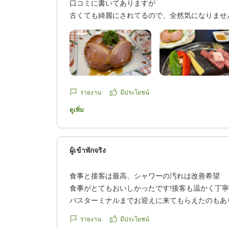
口コミに書いてありますが
古くても綺麗にされてるので、全然気になりませ
部屋に、エアコンが無くてびっくりしましたが過
お風呂も硫黄系で白く、お肌がすべすべになりま
て入れませんでした。。
脱衣所には、ドライヤーが1つしか無いので
部屋で乾かすことをお勧めします!
รายงาน
มีประโยชน์
食事は、朝も夜も美味しかったです
ดูเพิ่ม
お米が美味しくてお代わりしちゃいました(^^)
スタッフの方も親切で、ゆっくり休む事が出来ま
ผู้เข้าพักจริง
また、機会があったら泊まりたいです。
他の画像やクチコミの詳細はこちらから
食事と接客は最高、シャワーの汚れは改善希望
https://review.travel.rakuten.co.jp/hotel/voice/774
食事がとてもおいしかったです!接客も温かく丁
reviewId=33123478224438
バスターミナルまでお迎えに来てもらえたのもあ
のシャワーが温泉の質で真っ黒だったのはちょっ
รายงาน
มีประโยชน์
なると嬉しいです。