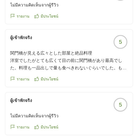
ไม่มีความคิดเห็นจากผู้รีวิว
รายงาน
มีประโยชน์
ผู้เข้าพักจริง
5
関門橋が見える広々とした部屋と絶品料理
洋室でしたがとても広くて目の前に関門橋があり最高でし
た。料理も一品出しで量も食べきれないぐらいでした。もち
ろん美味しかったです。
รายงาน
มีประโยชน์
クチコミの詳細はこちらから
https://review.travel.rakuten.co.jp/hotel/voice/14394?
reviewId=33123477402202
ผู้เข้าพักจริง
5
ไม่มีความคิดเห็นจากผู้รีวิว
รายงาน
มีประโยชน์