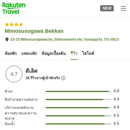
to
NEW
top
page
Mimosusogawa Bekkan
23-15 Mimosusogawacho, Shimonoseki-shi, Yamaguchi, 751-0813
รีวิว
ห้องพัก
แพลนพัก
ข้อมูลเบื้องต้น
ไฮไลต์
ดีเลิศ
4.7
38
รีวิวจากผู้เข้าพักจริง
4.8
ทำเล
4.4
สิ่งอำนวยความสะดวก
4.8
บริการและพนักงาน
ความสบายและความ
4.5
สะอาด
4.5
ห้องน้ำ