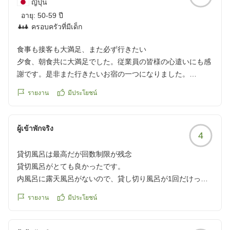
ญี่ปุ่น
อายุ:
50-59 ปี
ครอบครัวที่มีเด็ก
食事も接客も大満足、また必ず行きたい
夕食、朝食共に大満足でした。従業員の皆様の心遣いにも感
謝です。是非また行きたいお宿の一つになりました。
クチコミの詳細はこちらから
รายงาน
มีประโยชน์
https://review.travel.rakuten.co.jp/hotel/voice/14394?
reviewId=33123478140698
ผู้เข้าพักจริง
4
貸切風呂は最高だが回数制限が残念
貸切風呂がとても良かったです。
内風呂に露天風呂がないので、貸し切り風呂が1回だけって
いうのが寂しかったです。空いていれば入ってもOKだと嬉
รายงาน
มีประโยชน์
しかったです!
クチコミの詳細はこちらから
https://review.travel.rakuten.co.jp/hotel/voice/14394?