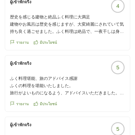
ผู้เข้าพักจริง
4
reviewId=33123478034988
歴史を感じる建物と絶品ふく料理に大満足
建物やお風呂は歴史を感じますが、大変綺麗にされていて気
持ち良く過ごせました。ふく料理は絶品で、一夜干しは身も
厚く、刺身も一人一皿なので気兼ねなく(笑)堪能しました。
รายงาน
มีประโยชน์
鍋も同様に個人鍋で一人一人に雑炊を作ってくださりまし
た。美味しかった!朝食も目移りするほどの種類の上、焼鮭は
皮まで美味しく頂きました。福岡に転勤している息子と合流
ผู้เข้าพักจริง
5
しての家族旅、一同、大満足でした。
他の画像やクチコミの詳細はこちらから
ふく料理堪能、旅のアドバイス感謝
https://review.travel.rakuten.co.jp/hotel/voice/14394?
ふくの料理を堪能いたしました。
reviewId=33123477813931
旅行がよいものになるよう、アドバイスいただきました。そ
のおかげか、翌日もスムーズに進めることができました。あ
รายงาน
มีประโยชน์
りがとうございました。
クチコミの詳細はこちらから
https://review.travel.rakuten.co.jp/hotel/voice/14394?
ผู้เข้าพักจริง
5
reviewId=33123477633220