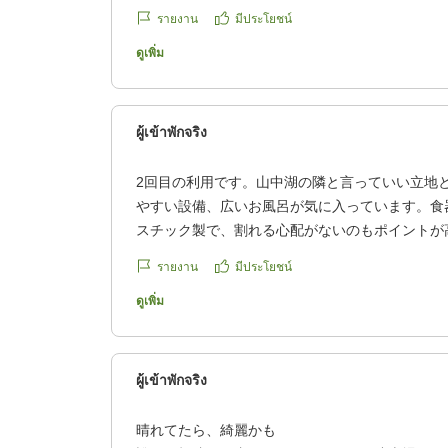
は、少し注意が必要だと思います。
รายงาน
มีประโยชน์
設備面で気になる点はありましたが、お部屋自体
ดูเพิ่ม
応も親切でした。
他の画像やクチコミの詳細はこちらから
https://review.travel.rakuten.co.jp/hotel/voice/18
ผู้เข้าพักจริง
reviewId=33123478193601
2回目の利用です。山中湖の隣と言っていい立地
やすい設備、広いお風呂が気に入っています。食
スチック製で、割れる心配がないのもポイントが
寝室は2階で階段でしか上がれないため、足腰が
รายงาน
มีประโยชน์
意が必要です。
クチコミの詳細はこちらから
ดูเพิ่ม
https://review.travel.rakuten.co.jp/hotel/voice/18
reviewId=33123478140655
ผู้เข้าพักจริง
晴れてたら、綺麗かも