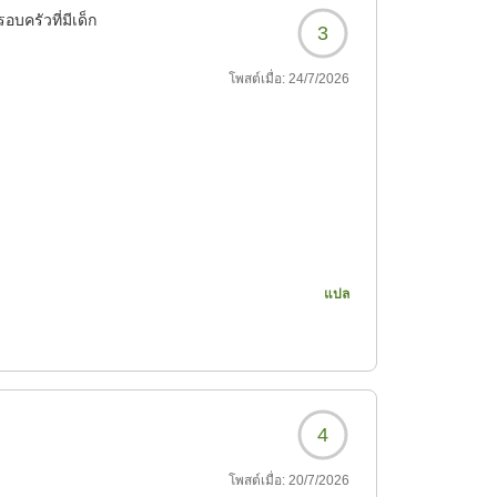
อบครัวที่มีเด็ก
3
โพสต์เมื่อ:
24/7/2026
過ごすことができまし
、冷蔵庫の冷えが悪かっ
した。
แปล
棟の家電を使用してもよ
丁寧でした。ただ、やは
用できる状態であれば、
4
階段がかなり急で、昇り
の方が利用される場合
โพสต์เมื่อ:
20/7/2026