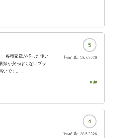
は綺麗で、スタッフの対
0530?
5
と、各種家電が揃った使い
โพสต์เมื่อ:
18/7/2026
器類が安っぽくないプラ
高いです。
悪い人が宿泊する場合は注
แปล
0530?
4
โพสต์เมื่อ:
28/6/2026