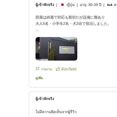
ผู้เข้าพักจริง
|
ญี่ปุ่น
|
อายุ:
30-39 ปี
|
คร
部屋は綺麗で対応も親切だが設備に難あり
大人5名・小学生2名・犬2頭で宿泊しました。
お部屋はとても綺麗で、広さも十分あり、快適に
た。
一方で、洗濯機の乾燥機能が使えなかったことや
たことなど、家電設備には少し残念な点がありま
รายงาน
มีประโยชน์
宿泊中に問い合わせをしたところ、空いている別
ดูเพิ่ม
いと案内していただき、スタッフの対応はとても
り自分たちが宿泊している棟の設備を問題なく利
より快適だったと感じます。
ผู้เข้าพักจริง
また、高齢の家族も一緒だったのですが、室内の
降りに不安がありました。小さなお子さんや高齢
ไม่มีความคิดเห็นจากผู้รีวิว