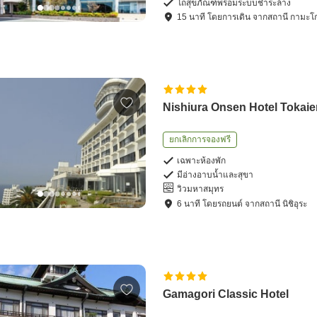
โถสุขภัณฑ์พร้อมระบบชำระล้าง
15
นาที โดย
การเดิน
จาก
สถานี กามะโก
Nishiura Onsen Hotel Tokai
ยกเลิกการจองฟรี
เฉพาะห้องพัก
มีอ่างอาบน้ำและสุขา
วิวมหาสมุทร
6
นาที โดย
รถยนต์
จาก
สถานี นิชิอุระ
Gamagori Classic Hotel