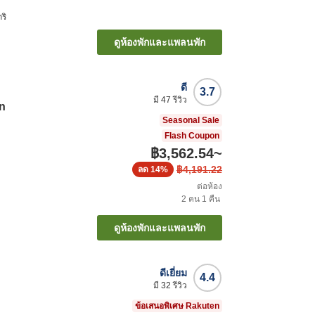
ริ
ดูห้องพักและแพลนพัก
ดี
3.7
มี
47
รีวิว
en
Seasonal Sale
Flash Coupon
฿3,562.54
~
฿4,191.22
ลด
14%
ต่อห้อง
2
คน
1
คืน
ดูห้องพักและแพลนพัก
ดีเยี่ยม
4.4
มี
32
รีวิว
ข้อเสนอพิเศษ Rakuten