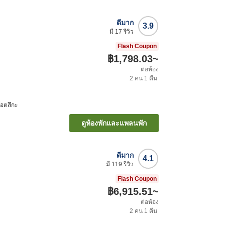
ดีมาก
3.9
มี
17
รีวิว
Flash Coupon
฿1,798.03
~
ต่อห้อง
2
คน
1
คืน
โอตสึกะ
ดูห้องพักและแพลนพัก
ดีมาก
4.1
มี
119
รีวิว
Flash Coupon
฿6,915.51
~
ต่อห้อง
2
คน
1
คืน