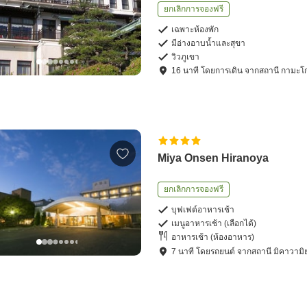
ยกเลิกการจองฟรี
เฉพาะห้องพัก
มีอ่างอาบน้ำและสุขา
วิวภูเขา
16
นาที โดย
การเดิน
จาก
สถานี กามะโก
Miya Onsen Hiranoya
ยกเลิกการจองฟรี
บุฟเฟต์อาหารเช้า
เมนูอาหารเช้า (เลือกได้)
อาหารเช้า (ห้องอาหาร)
7
นาที โดย
รถยนต์
จาก
สถานี มิคาวามิ