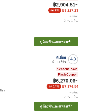
฿2,904.51
~
฿3,227.23
ลด
9%
ต่อห้อง
2
คน
1
คืน
ดูห้องพักและแพลนพัก
ดีเยี่ยม
4.3
มี
131
รีวิว
Seasonal Sale
Flash Coupon
฿6,270.06
~
฿7,376.54
ลด
14%
มิยะ
ต่อห้อง
2
คน
1
คืน
ดูห้องพักและแพลนพัก