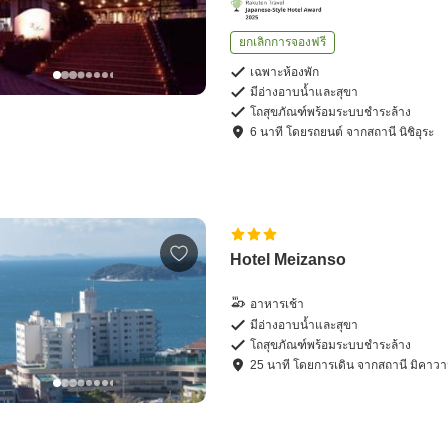
ยกเลิกการจองฟรี
เฉพาะห้องพัก
มีอ่างอาบน้ำและสุขา
โถสุขภัณฑ์พร้อมระบบชำระล้าง
6
นาที โดย
รถยนต์
จาก
สถานี นิชิอุระ
Hotel Meizanso
อาหารเช้า
มีอ่างอาบน้ำและสุขา
โถสุขภัณฑ์พร้อมระบบชำระล้าง
25
นาที โดย
การเดิน
จาก
สถานี มิคาวา