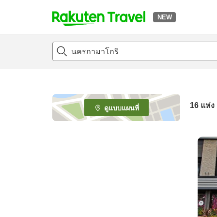
NEW
t
o
p
P
a
g
e
16
แห่ง
ดูแบบแผนที่
_
s
e
a
r
c
h