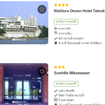
Nishiura Onsen Hotel Tatsuk
ยกเลิกการจองฟรี
อาหารเช้า
อาหารเย็น
มีอ่างอาบน้ำและสุขา
8
นาที โดย
รถยนต์
จาก
สถานี นิชิอุระ
Sunhills Mikawawan
ยกเลิกการจองฟรี
เฉพาะห้องพัก
มีสุขา ไม่มีอ่างอาบน้ำ
วิวมหาสมุทร
27
นาที โดย
การเดิน
จาก
สถานี มิคาวา