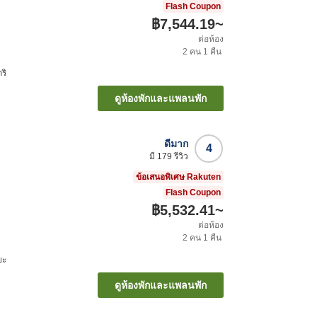
Flash Coupon
฿7,544.19
~
ต่อห้อง
2
คน
1
คืน
ริ
ดูห้องพักและแพลนพัก
ดีมาก
4
มี
179
รีวิว
ข้อเสนอพิเศษ Rakuten
Flash Coupon
฿5,532.41
~
ต่อห้อง
2
คน
1
คืน
ยะ
ดูห้องพักและแพลนพัก