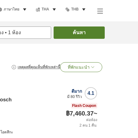
ภาษาไทย
THA
THB
อง
•
1
ห้อง
ค้นหา
ที่พักแนะนำ
เหตุผลที่คุณเห็นที่พักเหล่านี้
ดีมาก
4.1
มี
80
รีวิว
Bosch
Flash Coupon
฿7,460.37
~
ต่อห้อง
2
คน
1
คืน
 โอตสึกะ