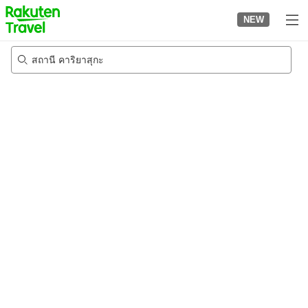
to
NEW
top
page
สถานี คาริยาสุกะ
22/8/2026
-
23/8/2026
2
คนต่อห้อง
•
1
ห้อง