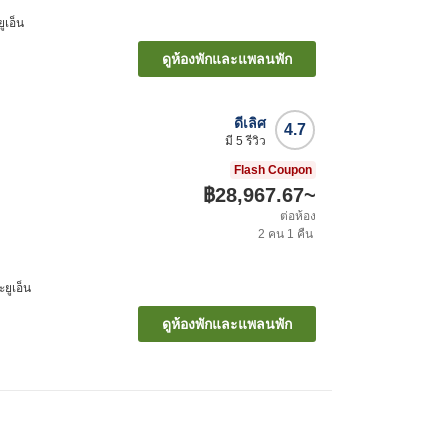
ูเอ็น
ดูห้องพักและแพลนพัก
ดีเลิศ
4.7
มี
5
รีวิว
Flash Coupon
฿28,967.67
~
ต่อห้อง
2
คน
1
คืน
ะยูเอ็น
ดูห้องพักและแพลนพัก