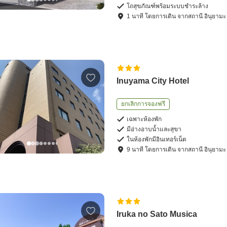
โถสุขภัณฑ์พร้อมระบบชำระล้าง
1
นาที โดย
การเดิน
จาก
สถานี อินุยามะ
Inuyama City Hotel
ยกเลิกการจองฟรี
เฉพาะห้องพัก
มีอ่างอาบน้ำและสุขา
ในห้องพักมีอินเทอร์เน็ต
9
นาที โดย
การเดิน
จาก
สถานี อินุยามะ
Iruka no Sato Musica