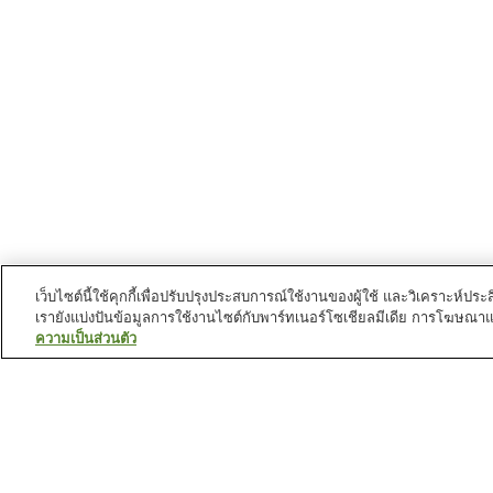
เว็บไซต์นี้ใช้คุกกี้เพื่อปรับปรุงประสบการณ์ใช้งานของผู้ใช้ และวิเคราะห
เรายังแบ่งปันข้อมูลการใช้งานไซต์กับพาร์ทเนอร์โซเชียลมีเดีย การโฆษณา
ความเป็นส่วนตัว
สถานีรถไฟใน
นครอินุยามะ
สถานี กักคุเด็น
สถานี อินุยามะ
สถานี โทมิโอกะ มาเอะ