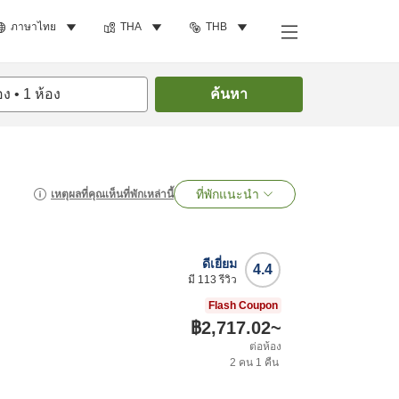
ภาษาไทย
THA
THB
อง
•
1
ห้อง
ค้นหา
ที่พักแนะนำ
เหตุผลที่คุณเห็นที่พักเหล่านี้
ดีเยี่ยม
4.4
มี
113
รีวิว
Flash Coupon
฿2,717.02
~
ต่อห้อง
2
คน
1
คืน