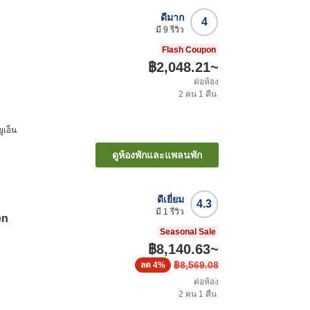
ดีมาก
4
มี
9
รีวิว
Flash Coupon
฿2,048.21
~
ต่อห้อง
2
คน
1
คืน
ูเอ็น
ดูห้องพักและแพลนพัก
ดีเยี่ยม
4.3
มี
1
รีวิว
en
Seasonal Sale
฿8,140.63
~
฿8,569.08
ลด
4%
ต่อห้อง
2
คน
1
คืน