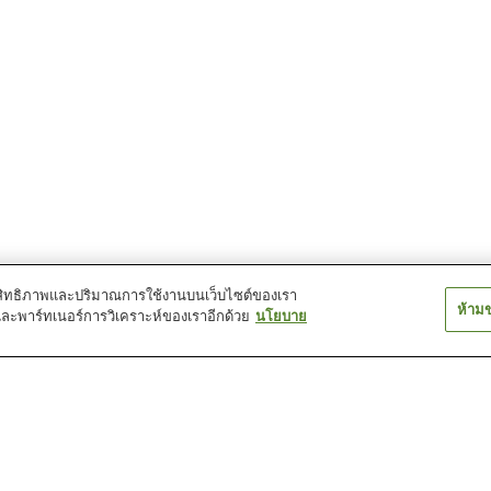
์ประสิทธิภาพและปริมาณการใช้งานบนเว็บไซต์ของเรา
ห้าม
และพาร์ทเนอร์การวิเคราะห์ของเราอีกด้วย
นโยบาย
สถานี อินุยามะกุจิ
สถานี อินุยามะยูเอ็น
สถานี ฮากุโระ