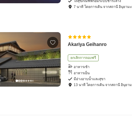
โถสุขภัณฑ์พร้อมระบบชำระล้าง
7
นาที โดย
การเดิน
จาก
สถานี อินุยามะย
Akariya Geihanro
ยกเลิกการจองฟรี
อาหารเช้า
อาหารเย็น
มีอ่างอาบน้ำและสุขา
13
นาที โดย
การเดิน
จาก
สถานี อินุยาม