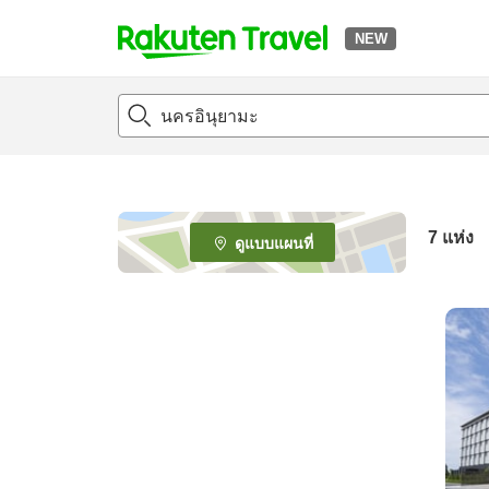
NEW
t
o
p
P
a
g
e
7
แห่ง
ดูแบบแผนที่
_
s
e
a
r
c
h