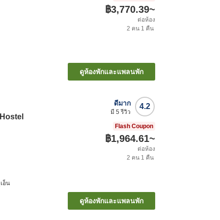
฿3,770.39
~
ต่อห้อง
2
คน
1
คืน
ดูห้องพักและแพลนพัก
ดีมาก
4.2
มี
5
รีวิว
 Hostel
Flash Coupon
฿1,964.61
~
ต่อห้อง
2
คน
1
คืน
ูเอ็น
ดูห้องพักและแพลนพัก