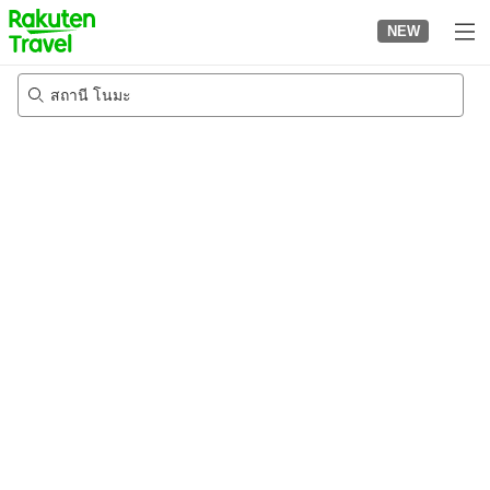
to
NEW
top
page
สถานี โนมะ
24/8/2026
-
25/8/2026
2
คนต่อห้อง
•
1
ห้อง