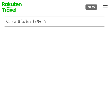
to
NEW
top
page
สถานี โมโตะ โฮชิซากิ
21/8/2026
-
22/8/2026
2
คนต่อห้อง
•
1
ห้อง