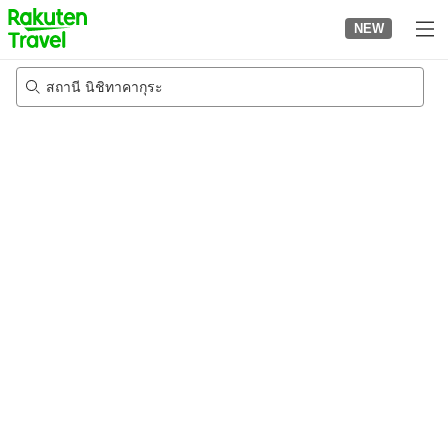
to
NEW
top
page
สถานี นิชิทาคากุระ
22/8/2026
-
23/8/2026
2
คนต่อห้อง
•
1
ห้อง