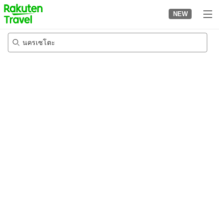
to
NEW
top
page
นครเซโตะ
22/8/2026
-
23/8/2026
2
คนต่อห้อง
•
1
ห้อง