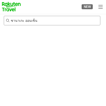
to
NEW
top
page
ซานาเกะ ออนเซ็น
21/8/2026
-
22/8/2026
2
คนต่อห้อง
•
1
ห้อง