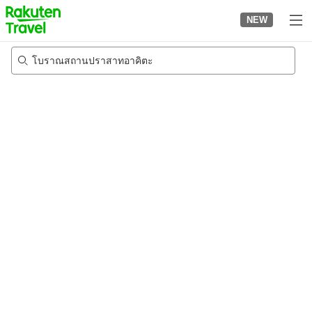
to
NEW
top
page
โบราณสถานปราสาทอาคิตะ
23/8/2026
-
24/8/2026
2
คนต่อห้อง
•
1
ห้อง