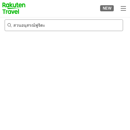
to
NEW
top
page
สวนอนุสรณ์ฟูจิตะ
20/8/2026
-
21/8/2026
2
คนต่อห้อง
•
1
ห้อง