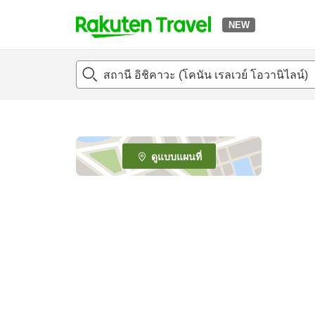
NEW
t
o
p
P
a
g
e
ดูแบบแผนที่
_
s
e
a
r
c
h