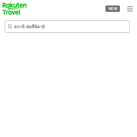
to
NEW
top
page
สถานี มัตสึคิตาอิ
21/8/2026
-
22/8/2026
2
คนต่อห้อง
•
1
ห้อง