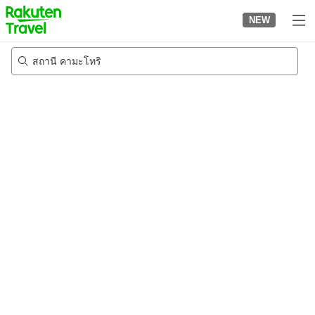
to
NEW
top
page
สถานี คามะโทริ
24/8/2026
-
25/8/2026
2
คนต่อห้อง
•
1
ห้อง