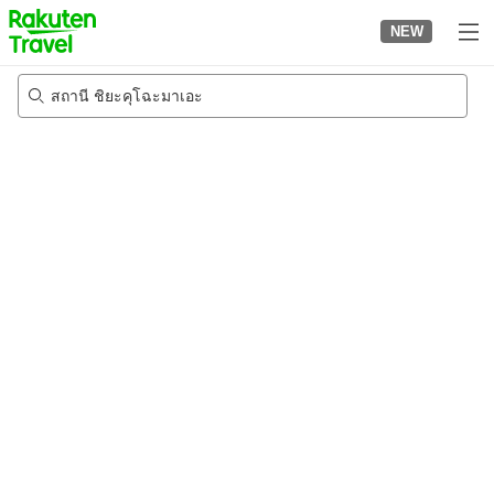
to
NEW
top
page
สถานี ชิยะคุโฉะมาเอะ
21/8/2026
-
22/8/2026
2
คนต่อห้อง
•
1
ห้อง