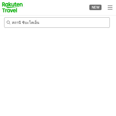
to
NEW
top
page
สถานี ชิบะโคเอ็น
22/8/2026
-
23/8/2026
2
คนต่อห้อง
•
1
ห้อง