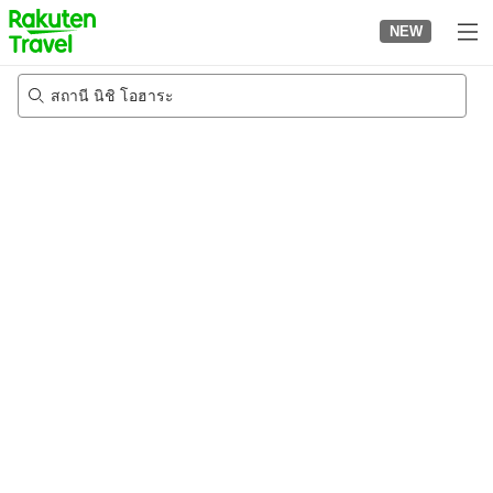
to
NEW
top
page
สถานี นิชิ โอฮาระ
24/8/2026
-
25/8/2026
2
คนต่อห้อง
•
1
ห้อง