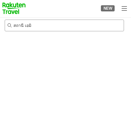
to
NEW
top
page
สถานี เอมิ
20/8/2026
-
21/8/2026
2
คนต่อห้อง
•
1
ห้อง