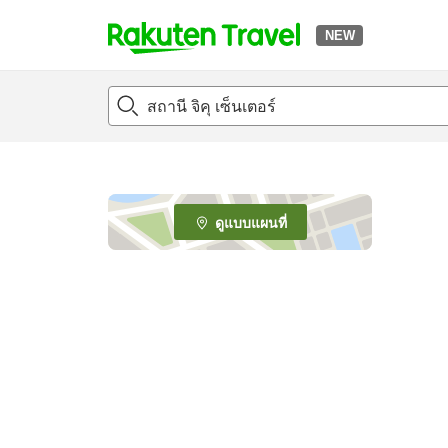
NEW
t
o
p
P
a
g
e
ดูแบบแผนที่
_
s
e
a
r
c
h