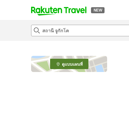
NEW
t
o
p
P
a
g
e
ดูแบบแผนที่
_
s
e
a
r
c
h