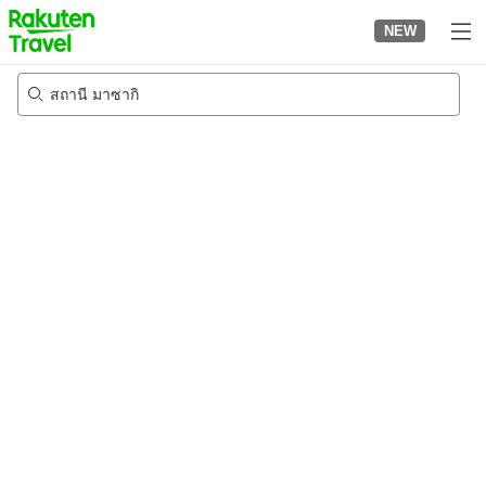
to
NEW
top
page
สถานี มาซากิ
20/8/2026
-
21/8/2026
2
คนต่อห้อง
•
1
ห้อง