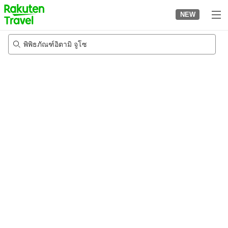
to
NEW
top
page
พิพิธภัณฑ์อิตามิ จูโซ
20/8/2026
-
21/8/2026
2
คนต่อห้อง
•
1
ห้อง