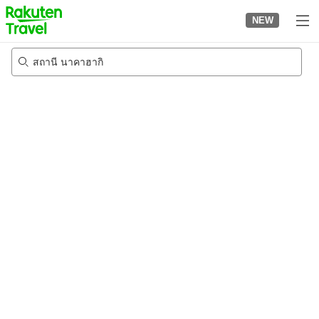
to
NEW
top
page
สถานี นาคาฮากิ
23/8/2026
-
24/8/2026
2
คนต่อห้อง
•
1
ห้อง