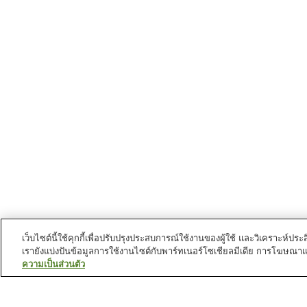
เว็บไซต์นี้ใช้คุกกี้เพื่อปรับปรุงประสบการณ์ใช้งานของผู้ใช้ และวิเคราะห
เรายังแบ่งปันข้อมูลการใช้งานไซต์กับพาร์ทเนอร์โซเชียลมีเดีย การโฆษณา
ความเป็นส่วนตัว
สถานีรถไฟใน
นครโอซึ
สถานี คิตะนาดะ
สถานี คิตะยามะ