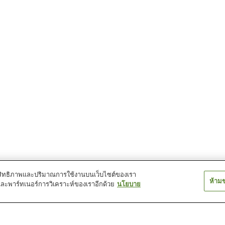
์ประสิทธิภาพและปริมาณการใช้งานบนเว็บไซต์ของเรา
ห้าม
และพาร์ทเนอร์การวิเคราะห์ของเราอีกด้วย
นโยบาย
สถานี นิชิ โอซุ
สถานี นียะ
สถานี อิโยะชิราท