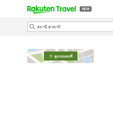
NEW
t
o
p
P
a
g
e
ดูแบบแผนที่
_
s
e
a
r
c
h