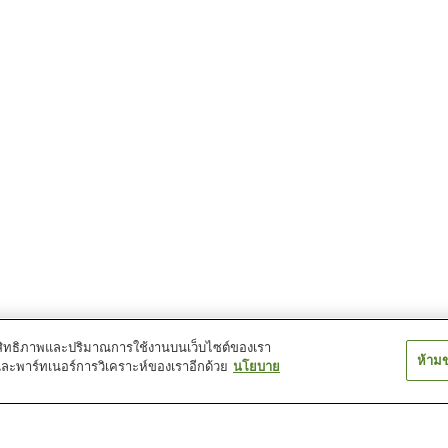
์ประสิทธิภาพและปริมาณการใช้งานบนเว็บไซต์ของเรา
ห้าม
และพาร์ทเนอร์การวิเคราะห์ของเราอีกด้วย
นโยบาย
สถานี นิชิ โอซุ
สถานี นียะ
สถานี อิโยะชิราท