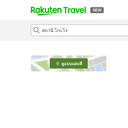
NEW
t
o
p
P
a
g
e
ดูแบบแผนที่
_
s
e
a
r
c
h