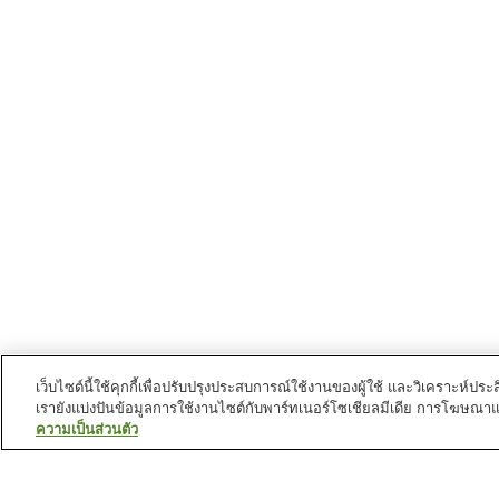
เว็บไซต์นี้ใช้คุกกี้เพื่อปรับปรุงประสบการณ์ใช้งานของผู้ใช้ และวิเคราะห
เรายังแบ่งปันข้อมูลการใช้งานไซต์กับพาร์ทเนอร์โซเชียลมีเดีย การโฆษณา
ความเป็นส่วนตัว
สถานีรถไฟใน
นครโอซึ
สถานี คิตะนาดะ
สถานี คิตะยามะ