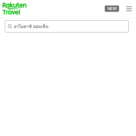
to
NEW
top
page
ยาไมดาชิ ออนเซ็น
21/8/2026
-
22/8/2026
2
คนต่อห้อง
•
1
ห้อง