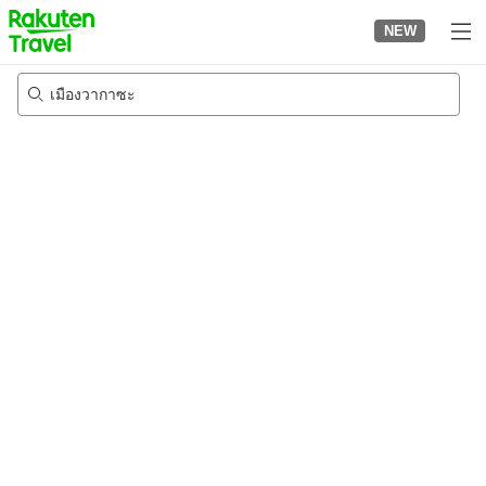
to
NEW
top
page
เมืองวากาซะ
21/8/2026
-
22/8/2026
2
คนต่อห้อง
•
1
ห้อง