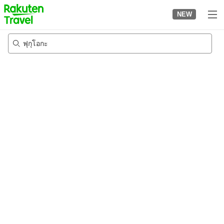
to
NEW
top
page
ฟุกุโอกะ
22/8/2026
-
23/8/2026
2
คนต่อห้อง
•
1
ห้อง