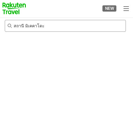
to
NEW
top
page
สถานี มิเคคาโดะ
21/8/2026
-
22/8/2026
2
คนต่อห้อง
•
1
ห้อง